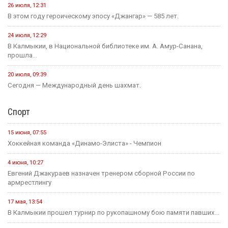
26 июля, 12:31
В этом году героическому эпосу «Джангар» — 585 лет.
24 июля, 12:29
В Калмыкии, в Национальной библиотеке им. А. Амур-Санана,
прошла...
20 июля, 09:39
Сегодня — Международный день шахмат.
Спорт
15 июня, 07:55
Хоккейная команда «Динамо-Элиста» - Чемпион
4 июня, 10:27
Евгений Джакураев назначен тренером сборной России по
армрестлингу
17 мая, 13:54
В Калмыкии прошел турнир по рукопашному бою памяти павших...