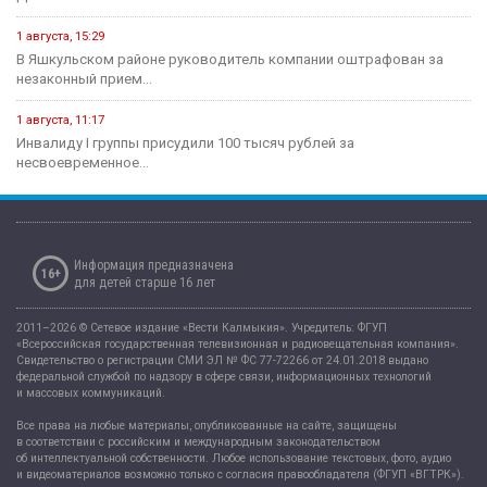
1 августа, 15:29
В Яшкульском районе руководитель компании оштрафован за
незаконный прием...
1 августа, 11:17
Инвалиду I группы присудили 100 тысяч рублей за
несвоевременное...
Информация предназначена
16+
для детей старше 16 лет
2011–2026 © Сетевое издание «Вести Калмыкия». Учредитель: ФГУП
«Всероссийская государственная телевизионная и радиовещательная компания».
Свидетельство о регистрации СМИ ЭЛ № ФС 77-72266 от 24.01.2018 выдано
федеральной службой по надзору в сфере связи, информационных технологий
и массовых коммуникаций.
Все права на любые материалы, опубликованные на сайте, защищены
в соответствии с российским и международным законодательством
об интеллектуальной собственности. Любое использование текстовых, фото, аудио
и видеоматериалов возможно только с согласия правообладателя (ФГУП «ВГТРК»).