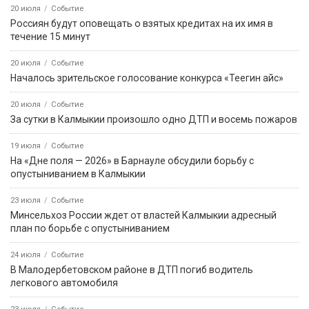
5 августа, 18:13
Событие
В Целинном районе в суд направлено дело о мошенничестве
на сумму свыше 600 тысяч рублей
08:12
Событие
В Городовиковском районе задержали прохожего с
наркотиками
11:23
Событие
В Элисте продолжается приемка детских садов
11:22
Событие
С сегодняшнего дня и по 25 августа на землях лесного фонда
вводится запрет на пребывание граждан
13:35
Событие
В селе Джалыково готовятся к приёму гостей
События недели