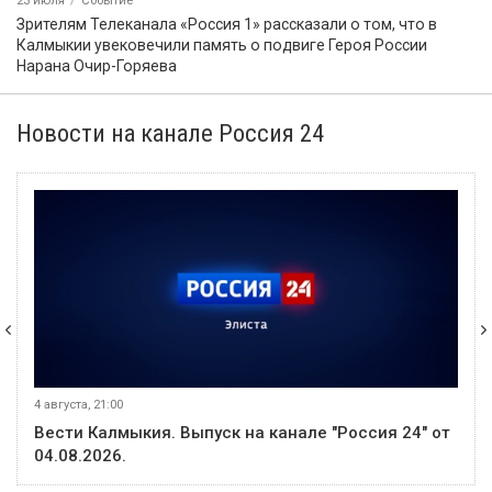
5 августа
Событие
Звание «Почётный журналист Ставрополья» появится в
регионе по инициативе Михаила Ткачева
31 июля
Событие
В Калмыкии с 1 октября изменятся тарифы на коммунальные
услуги
31 июля
Событие
Российские боксёры возвращаются на мировую арену с
флагом и гимном
1 августа
Событие
Что изменится для жителей Калмыкии с сегодняшнего дня?
31 июля
Событие
Глава Мирненского СМО опровергла слухи о пожаре в
посёлке
31 июля
Событие
Прокуратура Калмыкии направила в суд дело о
мошенничестве с использованием сим-бокса