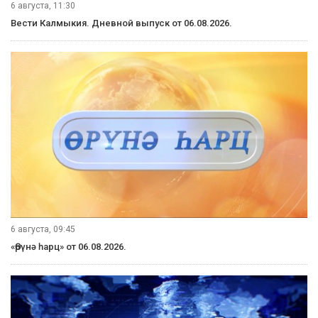
В прошлом году AI Journey стала самым масштабным в
мире мероприятием по искусственному интеллекту и
анализу данных: в конференции приняло участие около 30
тысяч специалистов более чем из 100 стран. Здесь
выступили 225 спикеров, их доклады посмотрели в общей
сложности более 30 миллионов раз.
В рамках конференции у разработчиков и специалистов
есть уникальная возможность проявить свои таланты в
решении актуальных задач применения ИИ, в том числе в
области AGI, и заявить о себе на весь мир на
ежегодномонлайн-соревнованиипо искусственному
интеллекту (ИИ)—
AI Journey Contest 2021
. Впервые AI
Journey Contest будет проводиться на платформе DSWorks,
работающей на мощностях самого мощного
суперкомпьютера в России «Кристофари», созданного
Сбером.
Зарегистрироваться и решить предложенные задачи
можно до 31 октября 2021 года.К соревнованию