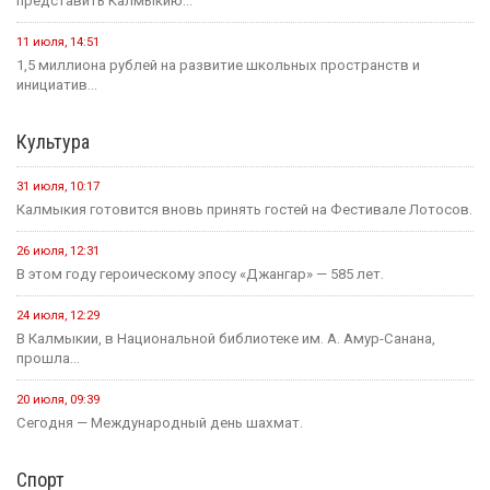
4 августа, 21:00
Вести Калмыкия. Выпуск на канале "Россия 24" от
04.08.2026.
Социальная сфера
16 июля, 13:10
Россия становится одной из самых спокойных стран мира в...
1 августа, 11:42
В рамках акции «35 добрых дел», приуроченной к 35-летию...
1 августа, 10:51
Елена Пашкеева из Яшалтинского района нашла работу на
ярмарке...