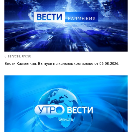
допускаются участники старше 18 лет. Победители
разделят призовой фонд, превышающий восемь
миллионов рублей. Награждение авторов лучших решений
состоится в ноябре на конференции
AI Journey 2021
.
Вступайте в нашу группу Вконтакте!
ВПЕРЁД
Рубрики
Видеосюжеты