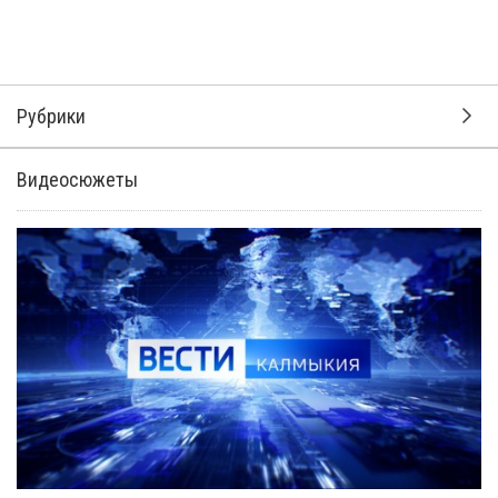
6 октября 2021, 16:42
Сбер приглашает IT-
специалистов Юга России и
СКФО на AI Journey Contestс
призовым фондом 8 миллионов
рублей
С 10 по 12 ноября пройдёт международная онлайн-
конференция
AI Journey 2021
, одно из ключевых
мероприятий Года науки и технологий в России. Для
просмотра AI Journey 2021 необходимо пройти
регистрацию на
сайте конференции
.