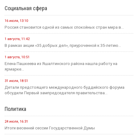
31 июля
Событие
Россияне стали меньше опаздывать на работу
В этом месяце
20 июля
Событие
В Калмыкии задержали жителя ХМАО, находившегося в
федеральном розыске
20 июля
Событие
Россиян будут оповещать о взятых кредитах на их имя в
течение 15 минут
20 июля
Событие
Началось зрительское голосование конкурса «Теегин айс»
20 июля
Событие
За сутки в Калмыкии произошло одно ДТП и восемь пожаров
19 июля
Событие
На «Дне поля — 2026» в Барнауле обсудили борьбу с