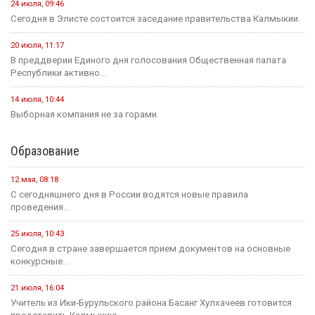
опустыниванием в Калмыкии
23 июля
Событие
Минсельхоз России ждет от властей Калмыкии адресный
план по борьбе с опустыниванием
24 июля
Событие
В Малодербетовском районе в ДТП погиб водитель
легкового автомобиля
23 июля
Событие
Зрителям Телеканала «Россия 1» рассказали о том, что в
Калмыкии увековечили память о подвиге Героя России
Нарана Очир-Горяева
Новости на канале Россия 24