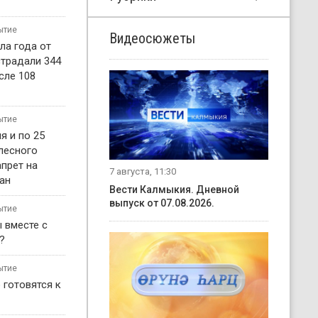
ытие
Видеосюжеты
ла года от
страдали 344
сле 108
ытие
я и по 25
 лесного
прет на
7 августа, 11:30
ан
Вести Калмыкия. Дневной
выпуск от 07.08.2026.
ытие
 вместе с
?
ытие
 готовятся к