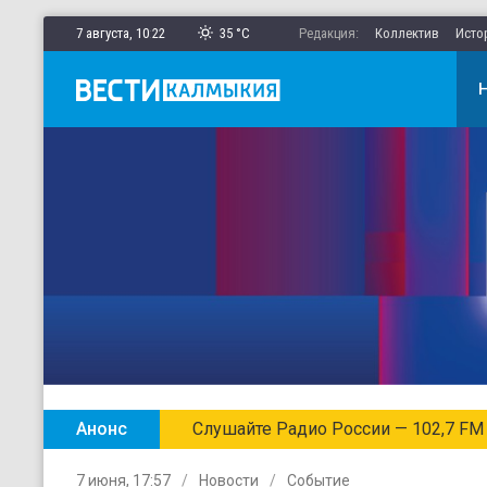
7 августа,
10
:
22
35 °C
Редакция:
Коллектив
Исто
Анонс
Слушайте Радио России — 102,7 FM
7 июня, 17:57
Новости
Событие