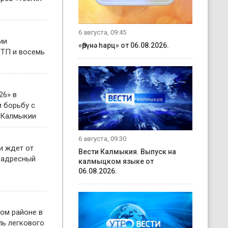
6 августа, 09:45
ии
«Өрүнә һарц» от 06.08.2026.
ТП и восемь
26» в
 борьбу с
 Калмыкии
6 августа, 09:30
и ждет от
Вести Калмыкия. Выпуск на
 адресный
калмыцком языке от
06.08.2026.
ом районе в
ль легкового