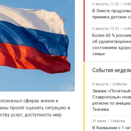
6 августа, 11:23
Соб
В Элисте продолж
приемка детских 
6 августа, 13:32
Соб
Более 60 % россия
об удовлетворённ
состоянием здоро
семьи
События недел
5 августа
Событие
Звание «Почётный
Ставрополья» появ
 основных сферах жизни и
регионе по инициа
аны просят оценить ситуацию в
Ткачева
тву услуг, доступность мер
31 июля
Событие
В Калмыкии с 1 ок