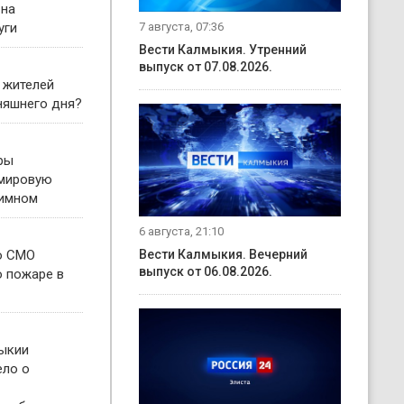
 на
7 августа, 07:36
уги
Вести Калмыкия. Утренний
выпуск от 07.08.2026.
 жителей
няшнего дня?
ры
 мировую
гимном
6 августа, 21:10
о СМО
Вести Калмыкия. Вечерний
выпуск от 06.08.2026.
о пожаре в
ыкии
ело о