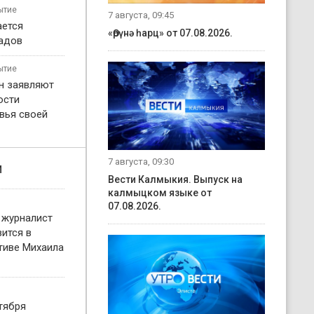
ытие
7 августа, 09:45
ается
«Өрүнә һарц» от 07.08.2026.
садов
ытие
н заявляют
ости
вья своей
7 августа, 09:30
и
Вести Калмыкия. Выпуск на
калмыцком языке от
07.08.2026.
 журналист
ится в
тиве Михаила
тября