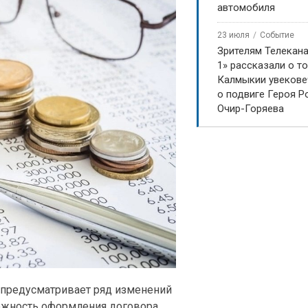
автомобиля
23 июля
Событие
Зрителям Телекан
1» рассказали о то
Калмыкии увекове
о подвиге Героя Р
Очир-Горяева
е предусматривает ряд изменений
можность оформления договора