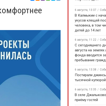
 комфортнее
6 августа, 13:37
Соб
В Калмыкии с нача
укусов клещей по
человека, в том чи
детей до 14 лет
6 августа, 11:22
Соб
С сегодняшнего дн
августа на землях
фонда вводится за
пребывание гражд
6 августа, 13:38
Соб
Постирали джинсы
тысячной купюрой
6 августа, 13:35
Соб
В селе Джалыково
приёму гостей