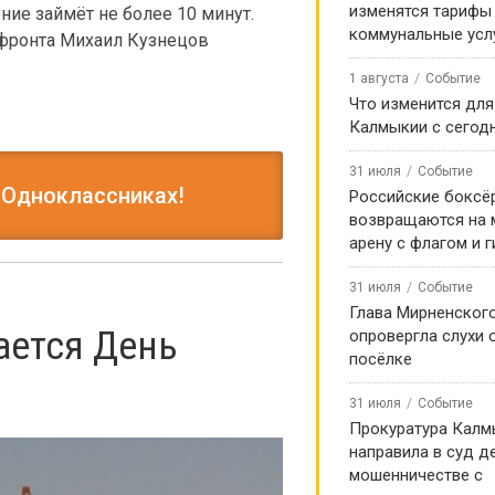
изменятся тарифы
ение займёт не более 10 минут.
коммунальные усл
фронта Михаил Кузнецов
1 августа
Событие
Что изменится для
Калмыкии с сегод
31 июля
Событие
 Одноклассниках!
Российские боксё
возвращаются на
арену с флагом и 
31 июля
Событие
Глава Мирненског
ается День
опровергла слухи 
посёлке
31 июля
Событие
Прокуратура Калм
направила в суд д
мошенничестве с