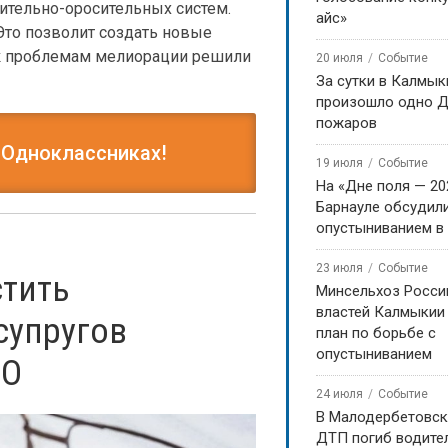
ительно-оросительных систем.
айс»
Это позволит создать новые
 к проблемам мелиорации решили
20 июля
Событие
За сутки в Калмык
произошло одно Д
пожаров
 Одноклассниках!
19 июля
Событие
На «Дне поля — 20
Барнауле обсудили
опустыниванием в
23 июля
Событие
стить
Минсельхоз Росси
властей Калмыкии
супругов
план по борьбе с
опустыниванием
ВО
24 июля
Событие
В Малодербетовск
ДТП погиб водите