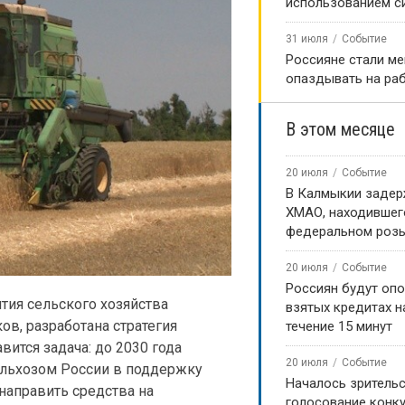
использованием с
31 июля
Событие
Россияне стали м
опаздывать на ра
В этом месяце
20 июля
Событие
В Калмыкии задер
ХМАО, находившег
федеральном роз
20 июля
Событие
Россиян будут оп
тия сельского хозяйства
взятых кредитах на
ов, разработана стратегия
течение 15 минут
ится задача: до 2030 года
20 июля
Событие
ельхозом России в поддержку
Началось зритель
направить средства на
голосование конку