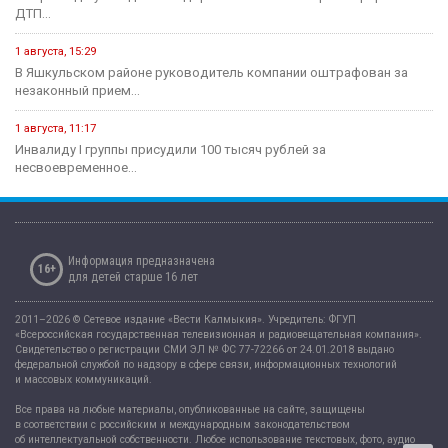
ДТП...
1 августа, 15:29
В Яшкульском районе руководитель компании оштрафован за
незаконный прием...
1 августа, 11:17
Инвалиду I группы присудили 100 тысяч рублей за
несвоевременное...
Информация предназначена
16+
для детей старше 16 лет
2011–2026 © Сетевое издание «Вести Калмыкия». Учредитель: ФГУП
«Всероссийская государственная телевизионная и радиовещательная компания».
Свидетельство о регистрации СМИ ЭЛ № ФС 77-72266 от 24.01.2018 выдано
федеральной службой по надзору в сфере связи, информационных технологий
и массовых коммуникаций.
Все права на любые материалы, опубликованные на сайте, защищены
в соответствии с российским и международным законодательством
об интеллектуальной собственности. Любое использование текстовых, фото, аудио