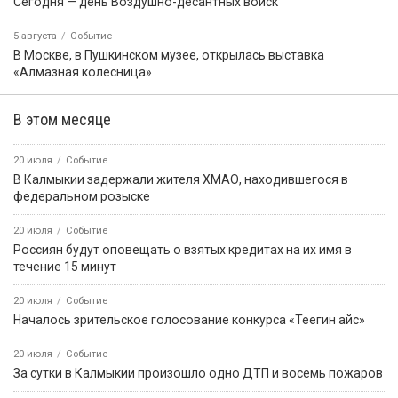
Сегодня — день Воздушно-десантных войск
5 августа
Событие
В Москве, в Пушкинском музее, открылась выставка
«Алмазная колесница»
В этом месяце
20 июля
Событие
В Калмыкии задержали жителя ХМАО, находившегося в
федеральном розыске
20 июля
Событие
Россиян будут оповещать о взятых кредитах на их имя в
течение 15 минут
20 июля
Событие
Началось зрительское голосование конкурса «Теегин айс»
20 июля
Событие
За сутки в Калмыкии произошло одно ДТП и восемь пожаров