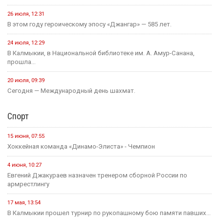
26 июля, 12:31
В этом году героическому эпосу «Джангар» — 585 лет.
24 июля, 12:29
В Калмыкии, в Национальной библиотеке им. А. Амур-Санана,
прошла...
20 июля, 09:39
Сегодня — Международный день шахмат.
Спорт
15 июня, 07:55
Хоккейная команда «Динамо-Элиста» - Чемпион
4 июня, 10:27
Евгений Джакураев назначен тренером сборной России по
армрестлингу
17 мая, 13:54
В Калмыкии прошел турнир по рукопашному бою памяти павших...