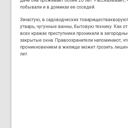
даче она проживает более 20 лет. Рассказывает,
побывали и в домиках ее соседей.
Зачастую, в садоводческих товариществахворую
утварь, чугунные ванны, бытовую технику. Как о
всех кражах преступники проникали в загородны
закрытые окна. Правоохранители напоминают, чт
проникновением в жилище может грозить лишени
лет.