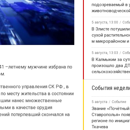
подозреваемый в 
животноводческой
5 августа, 13:00
Соб
В Элисте потушили
сухой растительно
м микрорайоном и
5 августа, 13:03
Соб
В Калмыкии за сут
произошло два ДТ
41 –летнему мужчине избрана по
сельскохозяйстве
м.
твенного управления СК РФ , в
События недел
по месту жительства в состоянии
певшим нанес множественные
5 августа
Событие
мыми в качестве орудия
Звание «Почётный
ений потерпевший скончался на
Ставрополья» появ
регионе по инициа
Ткачева