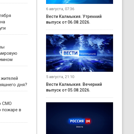
6 августа, 07:36
тября
Вести Калмыкия. Утренний
 на
выпуск от 06.08.2026.
уги
ры
 мировую
гимном
5 августа, 21:10
 жителей
няшнего дня?
Вести Калмыкия. Вечерний
выпуск от 05.08.2026.
о СМО
о пожаре в