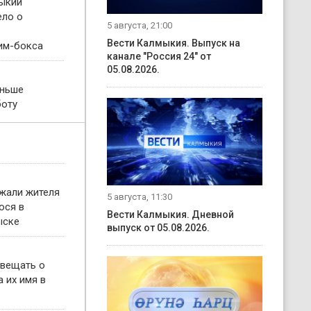
ыкии
ело о
5 августа, 21:00
Вести Калмыкия. Выпуск на
им-бокса
канале "Россия 24" от
05.08.2026.
еньше
боту
жали жителя
5 августа, 11:30
ося в
Вести Калмыкия. Дневной
ыске
выпуск от 05.08.2026.
овещать о
 их имя в