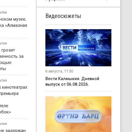
ытие
Видеосюжеты
нском музее,
ка «Алмазная
ытие
 грозит
венность за
мощью
рты
6 августа, 11:30
Вести Калмыкия. Дневной
ытие
выпуск от 06.08.2026.
х кинотеатрах
 премьера
теле
обок»
ытие
не задержан