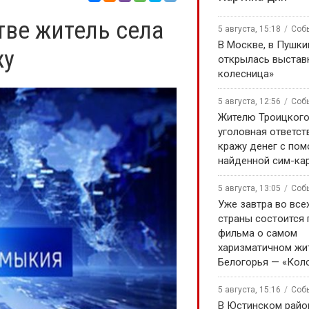
ве житель села
5 августа, 15:18
Соб
В Москве, в Пушки
жу
открылась выстав
колесница»
5 августа, 12:56
Соб
Жителю Троицкого
уголовная ответст
кражу денег с по
найденной сим-ка
5 августа, 13:05
Соб
Уже завтра во все
страны состоится
фильма о самом
харизматичном жи
Белогорья — «Кол
5 августа, 15:16
Соб
В Юстинском райо