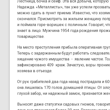
Лестница, бочка и сейф. Эта вся добыча, которую 
Надежда. «Металлисты», так уже успели прозвать
можно сдать в пункт приема. Известно, что хозяи
скончался. Присмотреть за жильем женщину попр
и поймала горе-воришек с поличным. Говорит, ч
знает в лицо. Мужчина 1954 года рождения прож
товариществе.
На место преступления прибыла оперативная гру
Теперь с задержанным будут работать следовате
хищение чужого имущества - явление частое. То
зафиксировано 409 краж. Зачастую, воры проник
хозяева в отъезде.
От рук грабителей два года назад пострадала и 60
она лишилась 170 голов домашней птицы. От зл
глухой забор, ни надежный замок, признается же
Выносят даже статуэтки садовых гномов, говори