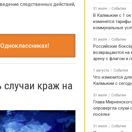
ведение следственных действий,
31 июля
Событие
В Калмыкии с 1 ок
изменятся тарифы
коммунальные усл
31 июля
Событие
 Одноклассниках!
Российские боксё
возвращаются на
арену с флагом и 
1 августа
Событие
Что изменится для
 случаи краж на
Калмыкии с сегод
31 июля
Событие
Глава Мирненског
опровергла слухи 
посёлке
31 июля
Событие