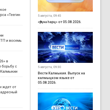
ское
рса «Теегин
5 августа, 09:45
«Өрүнә һарц» от 05.08.2026.
ии
ТП и восемь
26» в
 борьбу с
5 августа, 09:30
 Калмыкии
Вести Калмыкия. Выпуск на
калмыцком языке от
05.08.2026.
и ждет от
 адресный