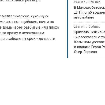
 что несколько раз воры
24 июля
Событие
В Малодербетовск
ДТП погиб водите
т металлическую кухонную
автомобиля
тмечают полицейские, почти во
23 июля
Событие
е дома через разбитые или плохо
Зрителям Телекан
о за кражу с незаконным
1» рассказали о то
е свободы на срок - до шести
Калмыкии увекове
о подвиге Героя Р
Очир-Горяева