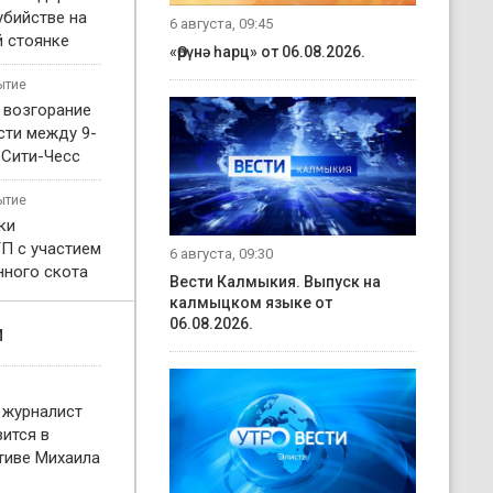
убийстве на
6 августа, 09:45
 стоянке
«Өрүнә һарц» от 06.08.2026.
ытие
 возгорание
сти между 9-
 Сити-Чесс
ытие
ки
П с участием
6 августа, 09:30
нного скота
Вести Калмыкия. Выпуск на
калмыцком языке от
06.08.2026.
и
 журналист
ится в
тиве Михаила