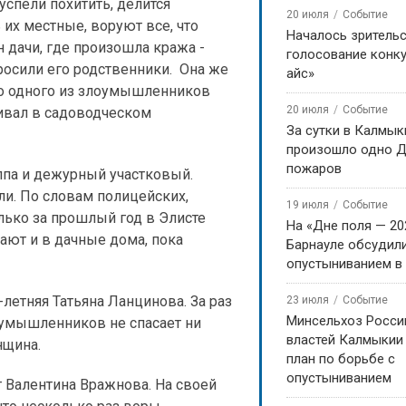
успели похитить, делится
20 июля
Событие
 их местные, воруют все, что
Началось зритель
н дачи, где произошла кража -
голосование конку
осили его родственники. Она же
айс»
то одного из злоумышленников
20 июля
Событие
ивал в садоводческом
За сутки в Калмык
произошло одно Д
пожаров
ппа и дежурный участковый.
ли. По словам полицейских,
19 июля
Событие
лько за прошлый год в Элисте
На «Дне поля — 20
ают и в дачные дома, пока
Барнауле обсудили
опустыниванием в
-летняя Татьяна Ланцинова. За раз
23 июля
Событие
Минсельхоз Росси
оумышленников не спасает ни
властей Калмыкии
нщина.
план по борьбе с
опустыниванием
т Валентина Вражнова. На своей