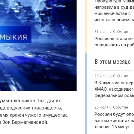
Прокуратура Калм
направила в суд д
мошенничестве с
использованием с
31 июля
Событие
Россияне стали м
опаздывать на ра
В этом месяце
20 июля
Событие
В Калмыкии задер
ХМАО, находившег
федеральном роз
умышленников. Так, двоих
адоводческих товариществ,
20 июля
Событие
Россиян будут оп
ремя кражи чужого имущества.
взятых кредитах на
а Зои Бармагнановой.
течение 15 минут