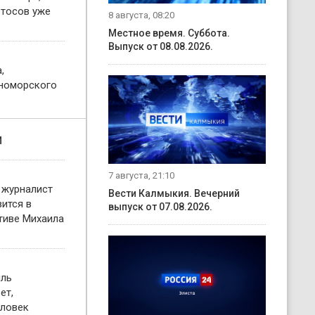
отосов уже
8 августа, 08:20
Местное время. Суббота.
Выпуск от 08.08.2026.
,
номорского
и
7 августа, 21:10
 журналист
Вести Калмыкия. Вечерний
ится в
выпуск от 07.08.2026.
тиве Михаила
иль
ет,
еловек