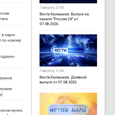
7 августа, 21:00
оссии
Вести Калмыкия. Выпуск на
йгака
канале "Россия 24" от
07.08.2026.
 в парке
л по-новому
оздушно-
7 августа, 11:30
Вести Калмыкия. Дневной
теранов
выпуск от 07.08.2026.
лучили
ду
нском музее,