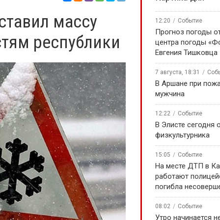
ставил массу
12:20
Событие
Прогноз погоды о
стям республики
центра погоды «Ф
Евгения Тишковца
7 августа, 18:31
Соб
В Аршане при пожа
мужчина
12:22
Событие
В Элисте сегодня 
физкультурника
15:05
Событие
На месте ДТП в К
работают полицей
погибла несоверш
08:02
Событие
Утро начинается не