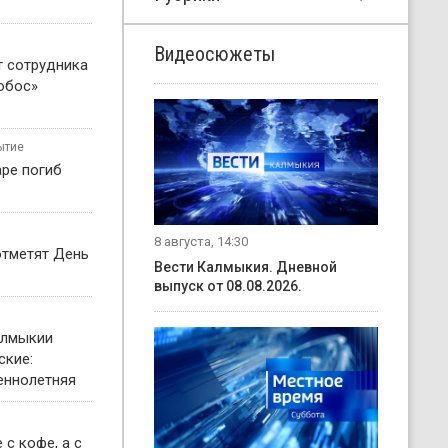
Видеосюжеты
т сотрудника
обос»
ытие
ре погиб
8 августа, 14:30
отметят День
Вести Калмыкия. Дневной
выпуск от 08.08.2026.
алмыкии
ские:
еннолетняя
 с кофе, а с