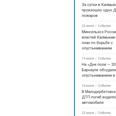
За сутки в Калмык
произошло одно Д
пожаров
23 июля
Событие
Минсельхоз Росси
властей Калмыкии
план по борьбе с
опустыниванием
19 июля
Событие
На «Дне поля — 20
Барнауле обсудили
опустыниванием в
24 июля
Событие
В Малодербетовск
ДТП погиб водите
автомобиля
23 июля
Событие