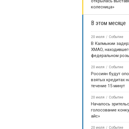
открылась выстав
колесница»
В этом месяце
20 июля
Событие
В Калмыкии задер
ХМАО, находившег
федеральном роз
20 июля
Событие
Россиян будут оп
взятых кредитах на
течение 15 минут
20 июля
Событие
Началось зритель
голосование конку
айс»
20 июля
Событие