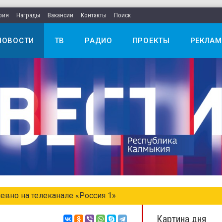
рия
Награды
Вакансии
Контакты
Поиск
НОВОСТИ
ТВ
РАДИО
ПРОЕКТЫ
РЕКЛАМ
и в еженедельном выпуске «Местное время. Воскресень
Картина дня