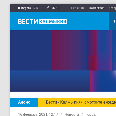
8 августа,
17
:
53
32 °C
Редакция:
Коллектив
Исто
Анонс
Главные новости Калмыки
16 февраля 2021, 12:17
Новости
Город