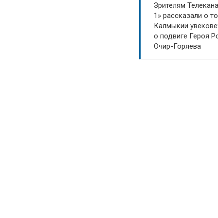
Зрителям Телекан
1» рассказали о то
Калмыкии увекове
о подвиге Героя Р
Очир-Горяева