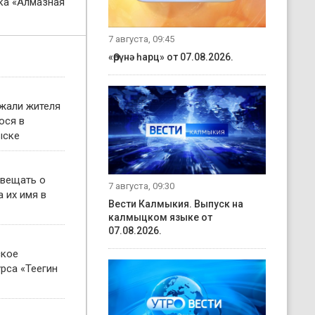
ка «Алмазная
7 августа, 09:45
«Өрүнә һарц» от 07.08.2026.
жали жителя
ося в
ыске
овещать о
7 августа, 09:30
 их имя в
Вести Калмыкия. Выпуск на
калмыцком языке от
07.08.2026.
ское
рса «Теегин