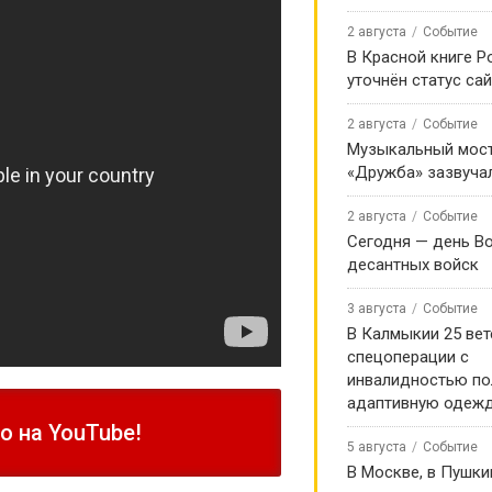
2 августа
Событие
В Красной книге Р
уточнён статус са
2 августа
Событие
Музыкальный мост
«Дружба» зазвуча
2 августа
Событие
Сегодня — день В
десантных войск
3 августа
Событие
В Калмыкии 25 ве
спецоперации с
инвалидностью по
адаптивную одеж
 на YouTube!
5 августа
Событие
В Москве, в Пушки