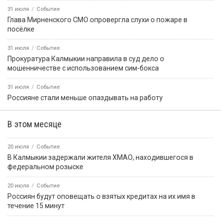
31 июля
Событие
Глава Мирненского СМО опровергла слухи о пожаре в
посёлке
31 июля
Событие
Прокуратура Калмыкии направила в суд дело о
мошенничестве с использованием сим-бокса
31 июля
Событие
Россияне стали меньше опаздывать на работу
В этом месяце
20 июля
Событие
В Калмыкии задержали жителя ХМАО, находившегося в
федеральном розыске
20 июля
Событие
Россиян будут оповещать о взятых кредитах на их имя в
течение 15 минут