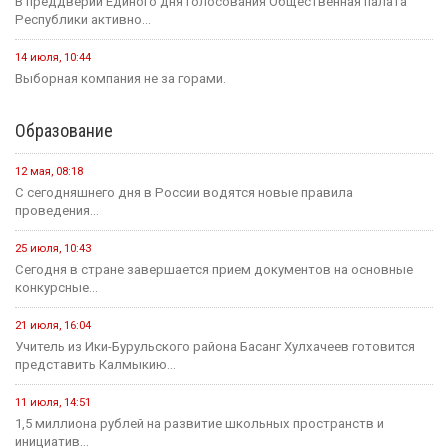
В преддверии Единого дня голосования Общественная палата
Республики активно...
14 июля, 10:44
Выборная компания не за горами.
Образование
12 мая, 08:18
С сегодняшнего дня в России водятся новые правила
проведения...
25 июля, 10:43
Сегодня в стране завершается прием документов на основные
конкурсные...
21 июля, 16:04
Учитель из Ики-Бурульского района Басанг Хулхачеев готовится
представить Калмыкию...
11 июля, 14:51
1,5 миллиона рублей на развитие школьных пространств и
инициатив...