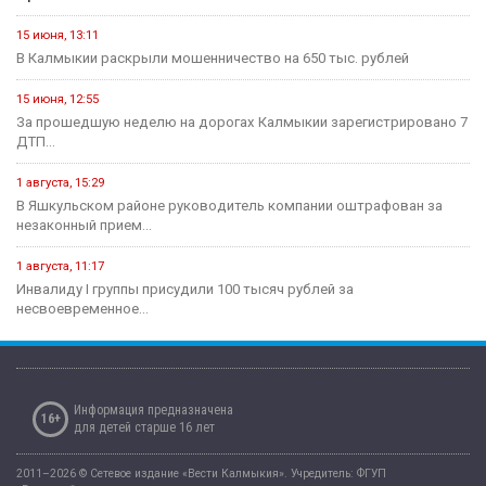
15 июня, 13:11
В Калмыкии раскрыли мошенничество на 650 тыс. рублей
15 июня, 12:55
За прошедшую неделю на дорогах Калмыкии зарегистрировано 7
ДТП...
1 августа, 15:29
В Яшкульском районе руководитель компании оштрафован за
незаконный прием...
1 августа, 11:17
Инвалиду I группы присудили 100 тысяч рублей за
несвоевременное...
Информация предназначена
16+
для детей старше 16 лет
2011–2026 © Сетевое издание «Вести Калмыкия». Учредитель: ФГУП