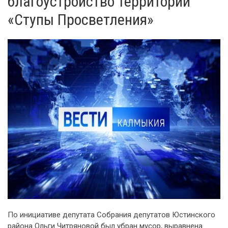
благоустройство территории
«Ступы Просветления»
По инициативе депутата Собрания депутатов Юстинского
района Ольги Читряновой был убран мусор, выравнена