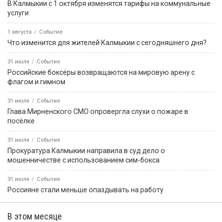
В Калмыкии с 1 октября изменятся тарифы на коммунальные
услуги
1 августа
Событие
Что изменится для жителей Калмыкии с сегодняшнего дня?
31 июля
Событие
Российские боксёры возвращаются на мировую арену с
флагом и гимном
31 июля
Событие
Глава Мирненского СМО опровергла слухи о пожаре в
посёлке
31 июля
Событие
Прокуратура Калмыкии направила в суд дело о
мошенничестве с использованием сим-бокса
31 июля
Событие
Россияне стали меньше опаздывать на работу
В этом месяце