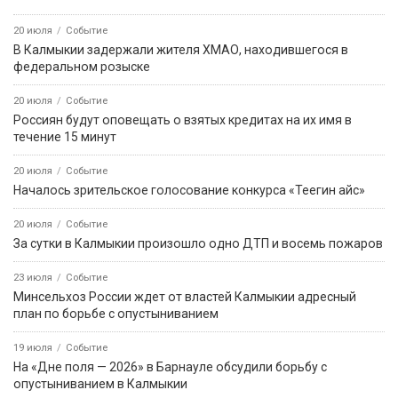
20 июля
Событие
В Калмыкии задержали жителя ХМАО, находившегося в
федеральном розыске
20 июля
Событие
Россиян будут оповещать о взятых кредитах на их имя в
течение 15 минут
20 июля
Событие
Началось зрительское голосование конкурса «Теегин айс»
20 июля
Событие
За сутки в Калмыкии произошло одно ДТП и восемь пожаров
23 июля
Событие
Минсельхоз России ждет от властей Калмыкии адресный
план по борьбе с опустыниванием
19 июля
Событие
На «Дне поля — 2026» в Барнауле обсудили борьбу с
опустыниванием в Калмыкии