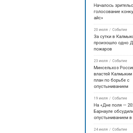
Началось зритель
голосование конку
айс»
20 июля
Событие
За сутки в Калмык
произошло одно Д
пожаров
23 июля
Событие
Минсельхоз Росси
властей Калмыкии
план по борьбе с
опустыниванием
19 июля
Событие
На «Дне поля — 20
Барнауле обсудили
опустыниванием в
24 июля
Событие