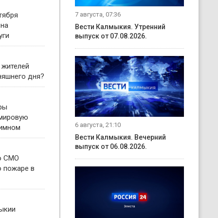
7 августа, 07:36
тября
 на
Вести Калмыкия. Утренний
уги
выпуск от 07.08.2026.
 жителей
няшнего дня?
ры
 мировую
6 августа, 21:10
гимном
Вести Калмыкия. Вечерний
выпуск от 06.08.2026.
о СМО
о пожаре в
ыкии