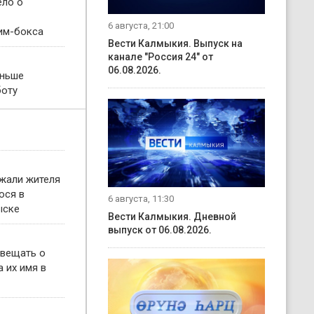
ело о
6 августа, 21:00
им-бокса
Вести Калмыкия. Выпуск на
канале "Россия 24" от
06.08.2026.
еньше
боту
жали жителя
ося в
6 августа, 11:30
ыске
Вести Калмыкия. Дневной
выпуск от 06.08.2026.
овещать о
 их имя в