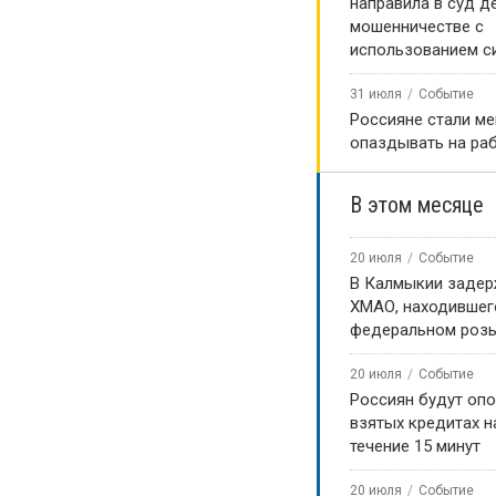
направила в суд д
мошенничестве с
использованием с
31 июля
Событие
Россияне стали м
опаздывать на ра
В этом месяце
20 июля
Событие
В Калмыкии задер
ХМАО, находившег
федеральном роз
20 июля
Событие
Россиян будут оп
взятых кредитах на
течение 15 минут
20 июля
Событие