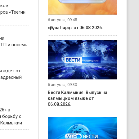
ское
рса «Теегин
6 августа, 09:45
«Өрүнә һарц» от 06.08.2026.
ии
ТП и восемь
и ждет от
 адресный
6 августа, 09:30
Вести Калмыкия. Выпуск на
калмыцком языке от
06.08.2026.
26» в
 борьбу с
 Калмыкии