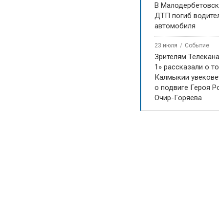
В Малодербетовск
ДТП погиб водите
автомобиля
23 июля
Событие
Зрителям Телекан
1» рассказали о то
Калмыкии увекове
о подвиге Героя Р
Очир-Горяева