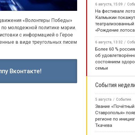
6 августа, 15:09
Соб
На фестивале лото
Калмыкии покажу
 движения «Волонтеры Победы»
театрализованный
по молодежной политике мэрии.
«Рождение лотоса
листовки с информацией о Герое
енные в виде треугольных писем
6 августа, 13:32
Соб
Более 60 % россия
об удовлетворённ
состоянием здоро
семьи
ппу Вконтакте!
События недел
5 августа
Событие
Звание «Почётный
Ставрополья» появ
регионе по инициа
Ткачева