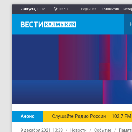
7 августа,
10
:
12
35 °C
Редакция:
Коллектив
Исто
Анонс
Слушайте Радио России — 102,7 FM
9 декабря 2021, 13:38
Новости
Событие
Памят