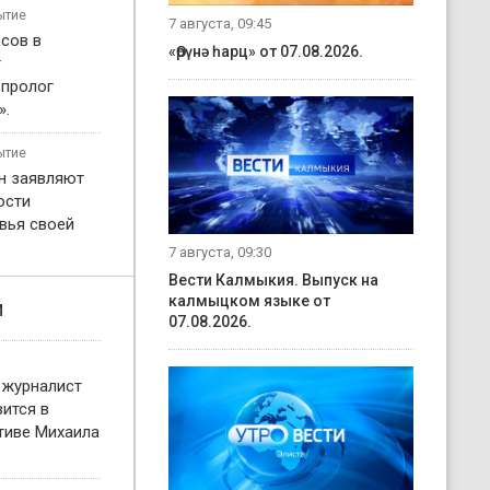
ытие
7 августа, 09:45
сов в
«Өрүнә һарц» от 07.08.2026.
т
 пролог
».
ытие
н заявляют
ости
вья своей
7 августа, 09:30
Вести Калмыкия. Выпуск на
калмыцком языке от
и
07.08.2026.
 журналист
ится в
тиве Михаила