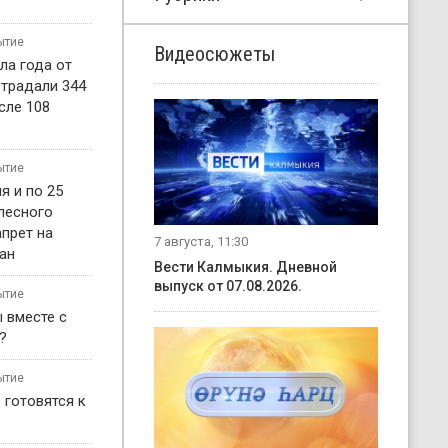
ытие
Видеосюжеты
ла года от
страдали 344
сле 108
ытие
я и по 25
 лесного
прет на
7 августа, 11:30
ан
Вести Калмыкия. Дневной
выпуск от 07.08.2026.
ытие
 вместе с
?
ытие
 готовятся к