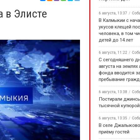
а в Элисте
6 августа, 13:37
Соб
В Калмыкии с нача
укусов клещей по
человека, в том чи
детей до 14 лет
6 августа, 11:22
Соб
С сегодняшнего дн
августа на землях
фонда вводится за
пребывание гражд
6 августа, 13:38
Соб
Постирали джинсы
тысячной купюрой
6 августа, 13:35
Соб
В селе Джалыково
приёму гостей