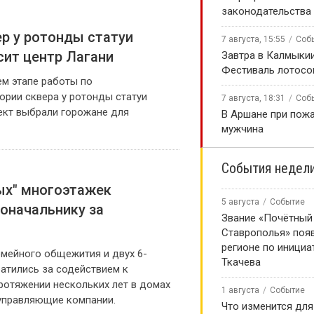
законодательства
р у ротонды статуи
7 августа, 15:55
Соб
сит центр Лагани
Завтра в Калмыки
Фестиваль лотосо
м этапе работы по
ории сквера у ротонды статуи
7 августа, 18:31
Соб
ект выбрали горожане для
В Аршане при пожа
мужчина
События недел
ых" многоэтажек
5 августа
Событие
доначальнику за
Звание «Почётный
Ставрополья» появ
регионе по инициа
емейного общежития и двух 6-
Ткачева
атились за содействием к
ротяжении нескольких лет в домах
1 августа
Событие
управляющие компании.
Что изменится для