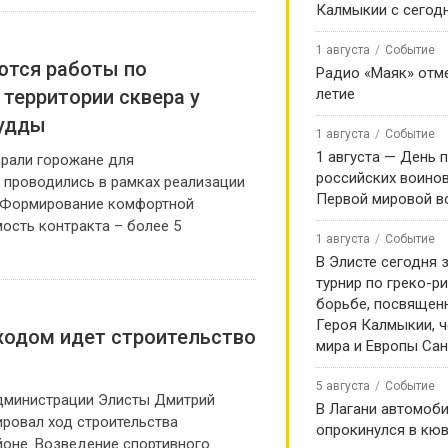
Калмыкии с сегод
1 августа
Событие
ются работы по
Радио «Маяк» отме
территории сквера у
летие
Будды
1 августа
Событие
1 августа — День 
рали горожане для
российских воинов
 проводились в рамках реализации
Первой мировой в
«Формирование комфортной
ость контракта – более 5
1 августа
Событие
В Элисте сегодня 
турнир по греко-р
борьбе, посвящен
Героя Калмыкии, 
ходом идет строительство
мира и Европы Са
5 августа
Событие
дминистрации Элисты Дмитрий
В Лагани автомоб
ровал ход строительства
опрокинулся в кюв
йоне. Возведение спортивного