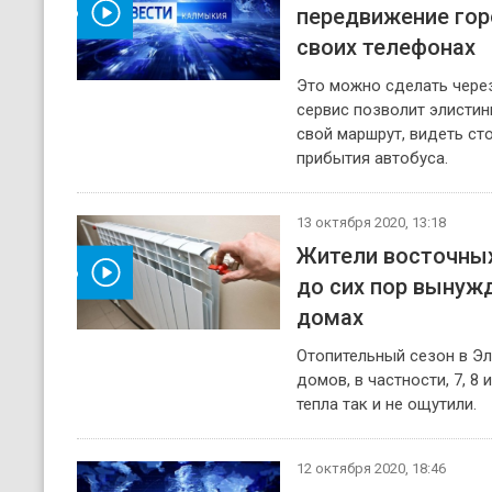
передвижение гор
реть видео
своих телефонах
Это можно сделать чере
сервис позволит элистин
свой маршрут, видеть ст
прибытия автобуса.
13 октября 2020, 13:18
Жители восточны
реть видео
до сих пор вынуж
домах
Отопительный сезон в Эл
домов, в частности, 7, 
тепла так и не ощутили.
12 октября 2020, 18:46