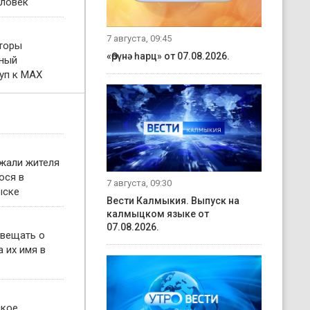
еловек
7 августа, 09:45
торы
«Өрүнә һарц» от 07.08.2026.
тный
уп к MAX
жали жителя
ося в
7 августа, 09:30
ыске
Вести Калмыкия. Выпуск на
калмыцком языке от
07.08.2026.
овещать о
 их имя в
ское