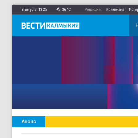
8 августа,
13
:
25
36 °C
Редакция:
Коллектив
Исто
Анонс
Главные новости Калмыкии в ежен