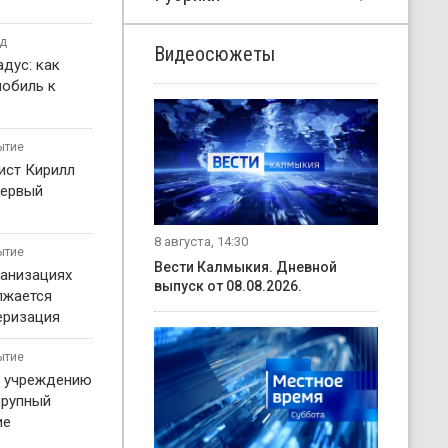
од
Видеосюжеты
дус: как
мобиль к
ытие
ист Кирилл
первый
8 августа, 14:30
ытие
Вести Калмыкия. Дневной
ганизациях
выпуск от 08.08.2026.
лжается
еризация
ытие
у учреждению
крупный
ие