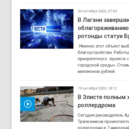
30 октября 2020, 07:04
В Лагани заверша
облагораживанию 
ротонды статуи 
Именно этот объект выб
благоустройства. Работы
приоритетного проекта 
городской среды». Стоим
миллионов рублей.
19 октября 2020, 18:12
В Элисте полным 
роллердрома
реть видео
Сегодня руководитель А
Трапезников проинспекти
ролледрома в 7 микрора