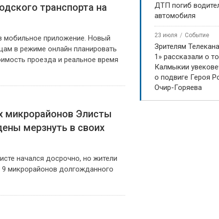
ДТП погиб водите
одского транспорта на
автомобиля
23 июля
Событие
з мобильное приложение. Новый
Зрителям Телекан
цам в режиме онлайн планировать
1» рассказали о то
оимость проезда и реальное время
Калмыкии увекове
о подвиге Героя Р
Очир-Горяева
х микрорайонов Элисты
дены мерзнуть в своих
исте начался досрочно, но жители
8 и 9 микрорайонов долгожданного