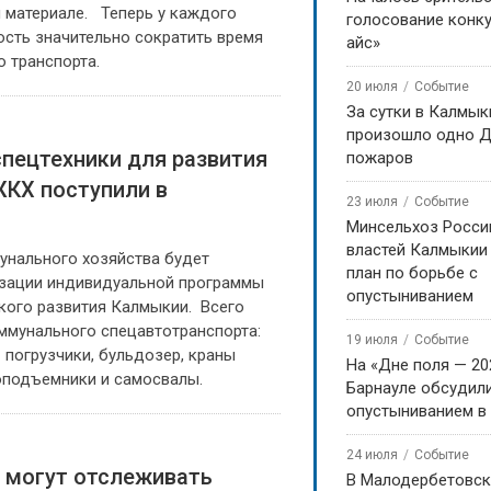
 материале. Теперь у каждого
голосование конку
ость значительно сократить время
айс»
 транспорта.
20 июля
Событие
За сутки в Калмык
произошло одно Д
пецтехники для развития
пожаров
КХ поступили в
23 июля
Событие
Минсельхоз Росси
властей Калмыкии
нального хозяйства будет
план по борьбе с
изации индивидуальной программы
опустыниванием
кого развития Калмыкии. Всего
ммунального спецавтотранспорта:
19 июля
Событие
 погрузчики, бульдозер, краны
На «Дне поля — 20
оподъемники и самосвалы.
Барнауле обсудили
опустыниванием в
24 июля
Событие
 могут отслеживать
В Малодербетовск