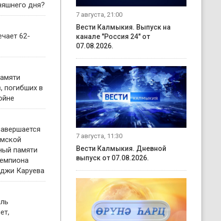
няшнего дня?
7 августа, 21:00
Вести Калмыкия. Выпуск на
чает 62-
канале "Россия 24" от
07.08.2026.
памяти
, погибших в
ойне
завершается
7 августа, 11:30
имской
Вести Калмыкия. Дневной
ный памяти
выпуск от 07.08.2026.
чемпиона
нджи Каруева
иль
ет,