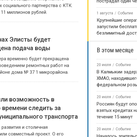
пострадал один ч
х социального партнерства с КТК.
11 миллионов рублей.
1 августа
Событие
Крупнейшие опера
запустили беспла
безлимитный дост
нах Элисты будет
ена подача воды
В этом месяце
чера временно будет прекращена
проведением ремонтных работ на
20 июля
Событие
В Калмыкии задер
йоне дома № 37 1 микрорайона.
ХМАО, находившег
федеральном роз
20 июля
Событие
ли возможность в
Россиян будут оп
 времени следить за
взятых кредитах на
ниципального транспорта
течение 15 минут
 развития и столичная
20 июля
Событие
ли совместный проект. О его
Началось зритель