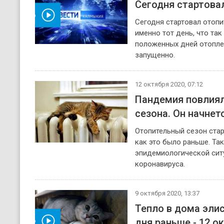
Сегодня стартова
реть видео
Сегодня стартовал отоп
именно тот день, что так
положенных дней отопле
запущенно.
12 октября 2020, 07:12
Пандемия повлиял
сезона. Он начнет
Отопительный сезон старт
как это было раньше. Та
эпидемиологической ситу
коронавируса.
9 октября 2020, 13:37
Тепло в дома элис
дня раньше - 12 о
реть видео