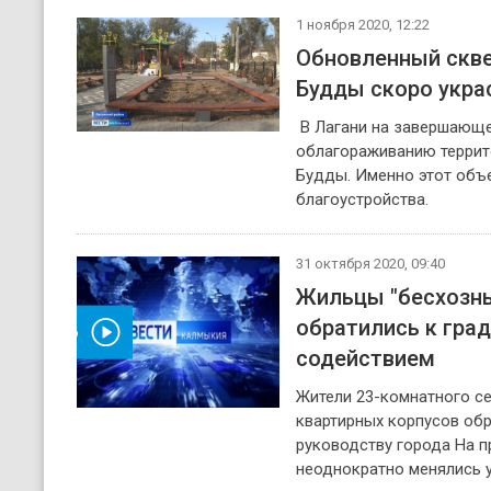
1 ноября 2020, 12:22
Обновленный скве
Будды скоро укра
В Лагани на завершающе
облагораживанию террит
Будды. Именно этот объ
благоустройства.
31 октября 2020, 09:40
Жильцы "бесхозн
обратились к гра
реть видео
содействием
Жители 23-комнатного с
квартирных корпусов обр
руководству города На п
неоднократно менялись 