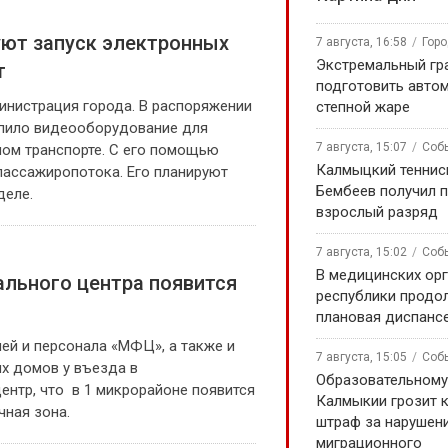
уют запуск электронных
7 августа, 16:58
Гор
Экстремальный гра
т
подготовить авто
нистрация города. В распоряжении
степной жаре
упило видеооборудование для
7 августа, 15:07
Соб
ном транспорте. С его помощью
Калмыцкий теннис
пассажиропотока. Его планируют
Бембеев получил 
деле.
взрослый разряд
7 августа, 15:02
Соб
В медицинских ор
льного центра появится
республики продо
плановая диспанс
ей и персонала «МФЦ», а также и
7 августа, 15:05
Соб
х домов у въезда в
Образовательном
нтр, что в 1 микрорайоне появится
Калмыкии грозит 
чная зона.
штраф за нарушен
миграционного