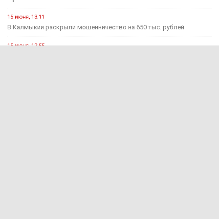
15 июня, 13:11
В Калмыкии раскрыли мошенничество на 650 тыс. рублей
15 июня, 12:55
За прошедшую неделю на дорогах Калмыкии зарегистрировано 7
ДТП...
1 августа, 15:29
В Яшкульском районе руководитель компании оштрафован за
незаконный прием...
1 августа, 11:17
Инвалиду I группы присудили 100 тысяч рублей за
несвоевременное...
Информация предназначена
16+
для детей старше 16 лет
2011–2026 © Сетевое издание «Вести Калмыкия». Учредитель: ФГУП