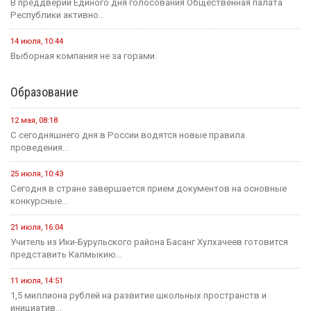
В преддверии Единого дня голосования Общественная палата
Республики активно...
14 июля, 10:44
Выборная компания не за горами.
Образование
12 мая, 08:18
С сегодняшнего дня в России водятся новые правила
проведения...
25 июля, 10:43
Сегодня в стране завершается прием документов на основные
конкурсные...
21 июля, 16:04
Учитель из Ики-Бурульского района Басанг Хулхачеев готовится
представить Калмыкию...
11 июля, 14:51
1,5 миллиона рублей на развитие школьных пространств и
инициатив...