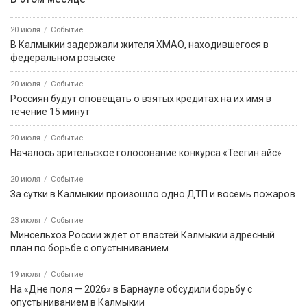
20 июля
Событие
В Калмыкии задержали жителя ХМАО, находившегося в
федеральном розыске
20 июля
Событие
Россиян будут оповещать о взятых кредитах на их имя в
течение 15 минут
20 июля
Событие
Началось зрительское голосование конкурса «Теегин айс»
20 июля
Событие
За сутки в Калмыкии произошло одно ДТП и восемь пожаров
23 июля
Событие
Минсельхоз России ждет от властей Калмыкии адресный
план по борьбе с опустыниванием
19 июля
Событие
На «Дне поля — 2026» в Барнауле обсудили борьбу с
опустыниванием в Калмыкии