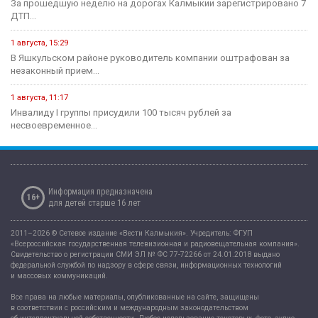
За прошедшую неделю на дорогах Калмыкии зарегистрировано 7
ДТП...
1 августа, 15:29
В Яшкульском районе руководитель компании оштрафован за
незаконный прием...
1 августа, 11:17
Инвалиду I группы присудили 100 тысяч рублей за
несвоевременное...
Информация предназначена
16+
для детей старше 16 лет
2011–2026 © Сетевое издание «Вести Калмыкия». Учредитель: ФГУП
«Всероссийская государственная телевизионная и радиовещательная компания».
Свидетельство о регистрации СМИ ЭЛ № ФС 77-72266 от 24.01.2018 выдано
федеральной службой по надзору в сфере связи, информационных технологий
и массовых коммуникаций.
Все права на любые материалы, опубликованные на сайте, защищены
в соответствии с российским и международным законодательством