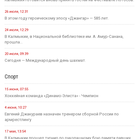
26 июля, 12:31
В этом году героическому эпосу «Джангар» — 585 лет.
24 июля, 12:29
В Калмыкии, в Национальной библиотеке им. А. Амур-Санана,
прошла...
20 июля, 09:39
Сегодня — Международный день шахмат.
Спорт
15 июня, 07:55
Хоккейная команда «Динамо-Элиста» - Чемпион
4 июня, 10:27
Евгений Джакураев назначен тренером сборной России по
армрестлингу
17 мая, 13:54
В Калмыкии прошел турнир по рукопашному бою памяти павших...