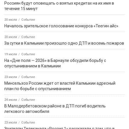
Россиян будут оповещать о взятых кредитах на их имя в
течение 15 минут
20 июля
Событие
Началось зрительское голосование конкурса «Теегин айс»
20 июля
Событие
За сутки в Калмыкии произошло одно ДТП и восемь пожаров
19 июля
Событие
На «Дне поля — 2026» в Барнауле обсудили борьбу с
опустыниванием в Калмыкии
23 июля
Событие
Минсельхоз России ждет от властей Калмыкии адресный
план по борьбе с опустыниванием
24 июля
Событие
В Малодербетовском районе в ДТП погиб водитель
легкового автомобиля
23 июля
Событие
Зрителям Телеканала «Россия 1» рассказали о том, что в