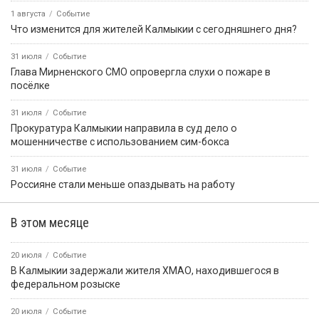
1 августа
Событие
Что изменится для жителей Калмыкии с сегодняшнего дня?
31 июля
Событие
Глава Мирненского СМО опровергла слухи о пожаре в
посёлке
31 июля
Событие
Прокуратура Калмыкии направила в суд дело о
мошенничестве с использованием сим-бокса
31 июля
Событие
Россияне стали меньше опаздывать на работу
В этом месяце
20 июля
Событие
В Калмыкии задержали жителя ХМАО, находившегося в
федеральном розыске
20 июля
Событие