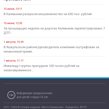
15 июня, 13:11
В Калмыкии раскрыли мошенничество на 650 тыс. рублей
15 июня, 12:55
За прошедшую неделю на дорогах Калмыкии зарегистрировано 7
ДТП...
1 августа, 15:29
В Яшкульском районе руководитель компании оштрафован за
незаконный прием...
1 августа, 11:17
Инвалиду I группы присудили 100 тысяч рублей за
несвоевременное...
Информация предназначена
16+
для детей старше 16 лет
2011–2026 © Сетевое издание «Вести Калмыкия». Учредитель: ФГУП