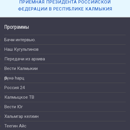
ПРИЁМНАЯ ПРЕЗИДЕНТА РОССИЙСКОЙ
ФЕДЕРАЦИИ В РЕСПУБЛИКЕ КАЛМЫКИЯ
Программы
Бачм интервью.
Наш Кугультинов
Передачи из архива
Вести Калмыкии
Өрүнә һарц
Россия 24
Калмыцкое ТВ
Вести Юг
Хальмгар келхмн
Теегин Айс