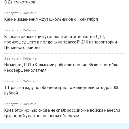
С Днём котиков!
8 августа
Событие
Какие изменения ждут школьников с 1 сентября
8 августа
Событие
В Госавтоинспекции уточнили обстоятельства ДТП,
произошедшего в полдень на трассе Р-216 на территории
Целинного района
8 августа
Событие
На месте ДТП в Калмыкии работают полицейские: погибла
несовершеннолетняя
8 августа
Событие
️ Штраф за езду по обочине предложили увеличить до 5000
рублей
8 августа
Событие
Киев этой ночью снова не спал: российские войска нанесли
групповой удар по военным объектам