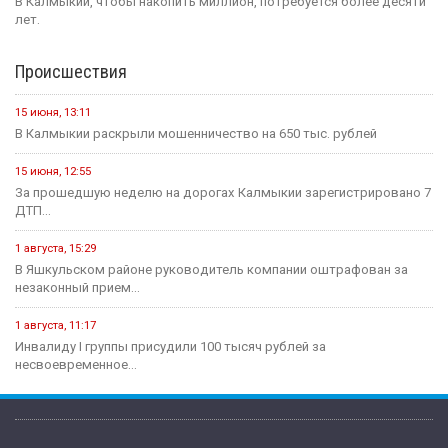
В Калмыкии, чтобы накопить миллион, потребуется более десяти
лет.
Происшествия
15 июня, 13:11
В Калмыкии раскрыли мошенничество на 650 тыс. рублей
15 июня, 12:55
За прошедшую неделю на дорогах Калмыкии зарегистрировано 7
ДТП...
1 августа, 15:29
В Яшкульском районе руководитель компании оштрафован за
незаконный прием...
1 августа, 11:17
Инвалиду I группы присудили 100 тысяч рублей за
несвоевременное...