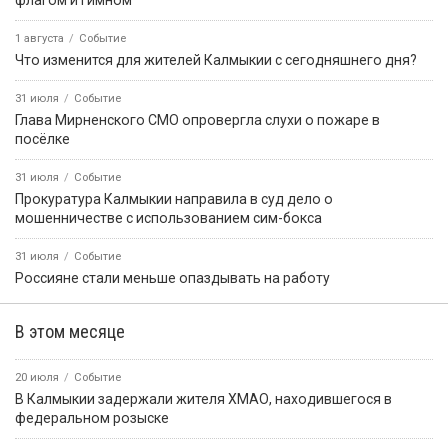
флагом и гимном
1 августа
Событие
Что изменится для жителей Калмыкии с сегодняшнего дня?
31 июля
Событие
Глава Мирненского СМО опровергла слухи о пожаре в
посёлке
31 июля
Событие
Прокуратура Калмыкии направила в суд дело о
мошенничестве с использованием сим-бокса
31 июля
Событие
Россияне стали меньше опаздывать на работу
В этом месяце
20 июля
Событие
В Калмыкии задержали жителя ХМАО, находившегося в
федеральном розыске