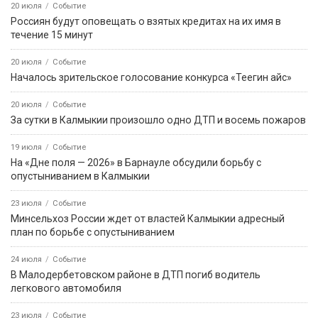
20 июля
Событие
Россиян будут оповещать о взятых кредитах на их имя в
течение 15 минут
20 июля
Событие
Началось зрительское голосование конкурса «Теегин айс»
20 июля
Событие
За сутки в Калмыкии произошло одно ДТП и восемь пожаров
19 июля
Событие
На «Дне поля — 2026» в Барнауле обсудили борьбу с
опустыниванием в Калмыкии
23 июля
Событие
Минсельхоз России ждет от властей Калмыкии адресный
план по борьбе с опустыниванием
24 июля
Событие
В Малодербетовском районе в ДТП погиб водитель
легкового автомобиля
23 июля
Событие