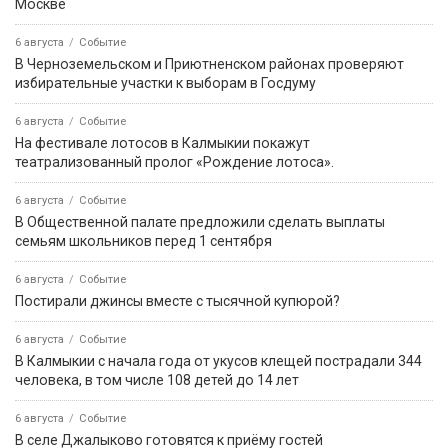
Москве
6 августа
Событие
В Черноземельском и Приютненском районах проверяют
избирательные участки к выборам в Госдуму
6 августа
Событие
На фестивале лотосов в Калмыкии покажут
театрализованный пролог «Рождение лотоса».
6 августа
Событие
В Общественной палате предложили сделать выплаты
семьям школьников перед 1 сентября
6 августа
Событие
Постирали джинсы вместе с тысячной купюрой?
6 августа
Событие
В Калмыкии с начала года от укусов клещей пострадали 344
человека, в том числе 108 детей до 14 лет
6 августа
Событие
В селе Джалыково готовятся к приёму гостей