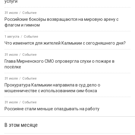
услуги
31 июля
Событие
Российские боксёры возвращаются на мировую арену с
флагом и гимном
1 августа
Событие
Что изменится для жителей Калмыкии с сегодняшнего дня?
31 июля
Событие
Глава Мирненского СМО опровергла слухи о пожаре в
посёлке
31 июля
Событие
Прокуратура Калмыкии направила в суд дело о
мошенничестве с использованием сим-бокса
31 июля
Событие
Россияне стали меньше опаздывать на работу
В этом месяце