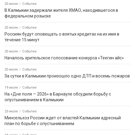
20 июля
Событие
В Калмыкии задержали жителя ХМАО, находившегося в
федеральном розыске
20 июля
Событие
Россиян будут оповещать о взятых кредитах на их имя в
течение 15 минут
20 июля
Событие
Началось зрительское голосование конкурса «Теегин айс»
20 июля
Событие
За сутки в Калмыкии произошло одно ДТП и восемь пожаров
19 июля
Событие
На «Дне поля — 2026» в Барнауле обсудили борьбу с
опустыниванием в Калмыкии
23 июля
Событие
Минсельхоз России ждет от властей Калмыкии адресный
план по борьбе с опустыниванием