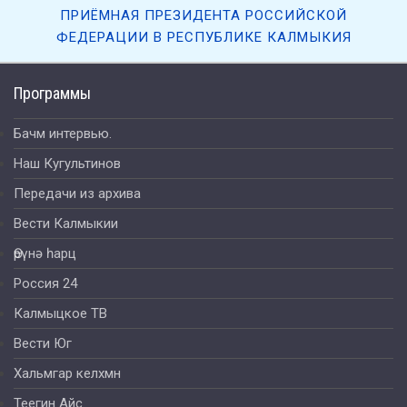
ПРИЁМНАЯ ПРЕЗИДЕНТА РОССИЙСКОЙ
ФЕДЕРАЦИИ В РЕСПУБЛИКЕ КАЛМЫКИЯ
Программы
Бачм интервью.
Наш Кугультинов
Передачи из архива
Вести Калмыкии
Өрүнә һарц
Россия 24
Калмыцкое ТВ
Вести Юг
Хальмгар келхмн
Теегин Айс