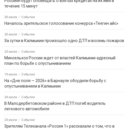
Россиян будут оповещать о взятых кредитах на их имя в
течение 15 минут
20 июля
Событие
Началось зрительское голосование конкурса «Теегин айс»
20 июля
Событие
За сутки в Калмыкии произошло одно ДТП и восемь пожаров
23 июля
Событие
Минсельхоз России ждет от властей Калмыкии адресный
план по борьбе с опустыниванием
19 июля
Событие
На «Дне поля — 2026» в Барнауле обсудили борьбу с
опустыниванием в Калмыкии
24 июля
Событие
В Малодербетовском районе в ДТП погиб водитель
легкового автомобиля
23 июля
Событие
Зрителям Телеканала «Россия 1» рассказали о том, что в