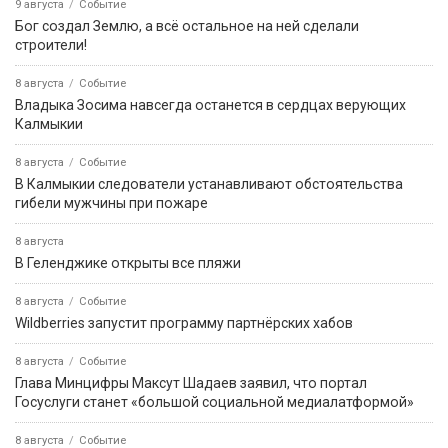
9 августа
Событие
Бог создал Землю, а всё остальное на ней сделали
строители!
8 августа
Событие
Владыка Зосима навсегда останется в сердцах верующих
Калмыкии
8 августа
Событие
В Калмыкии следователи устанавливают обстоятельства
гибели мужчины при пожаре
8 августа
В Геленджике открыты все пляжи
8 августа
Событие
Wildberries запустит программу партнёрских хабов
8 августа
Событие
Глава Минцифры Максут Шадаев заявил, что портал
Госуслуги станет «большой социальной медиалатформой»
8 августа
Событие