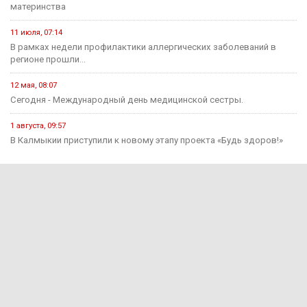
материнства
11 июля, 07:14
В рамках недели профилактики аллергических заболеваний в
регионе прошли...
12 мая, 08:07
Сегодня - Международный день медицинской сестры.
1 августа, 09:57
В Калмыкии приступили к новому этапу проекта «Будь здоров!»
Экономика
15 июня, 10:52
В Калмыкии проекты инициативного бюджетирования в этом году
будут...
31 марта, 16:35
Продукция под брендом «Сделано в Калмыкии» поступает в
Антрацитовский...