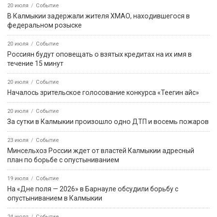
20 июля
Событие
В Калмыкии задержали жителя ХМАО, находившегося в
федеральном розыске
20 июля
Событие
Россиян будут оповещать о взятых кредитах на их имя в
течение 15 минут
20 июля
Событие
Началось зрительское голосование конкурса «Теегин айс»
20 июля
Событие
За сутки в Калмыкии произошло одно ДТП и восемь пожаров
23 июля
Событие
Минсельхоз России ждет от властей Калмыкии адресный
план по борьбе с опустыниванием
19 июля
Событие
На «Дне поля — 2026» в Барнауле обсудили борьбу с
опустыниванием в Калмыкии
24 июля
Событие