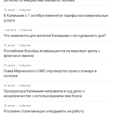
регионе по инициативе Михаила Ткачева
31 июля
Событие
В Калмыкии с 1 октября изменятся тарифы на коммунальные
услуги
1 августа
Событие
Что изменится для жителей Калмыкии с сегодняшнего дня?
31 июля
Событие
Российские боксёры возвращаются на мировую арену с
флагом и гимном
31 июля
Событие
Глава Мирненского СМО опровергла слухи о пожаре в
посёлке
31 июля
Событие
Прокуратура Калмыкии направила в суд дело о
мошенничестве с использованием сим-бокса
31 июля
Событие
Россияне стали меньше опаздывать на работу