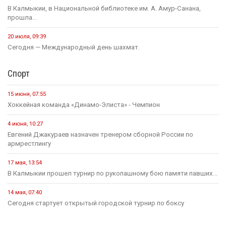
В Калмыкии, в Национальной библиотеке им. А. Амур-Санана,
прошла...
20 июля, 09:39
Сегодня — Международный день шахмат.
Спорт
15 июня, 07:55
Хоккейная команда «Динамо-Элиста» - Чемпион
4 июня, 10:27
Евгений Джакураев назначен тренером сборной России по
армрестлингу
17 мая, 13:54
В Калмыкии прошел турнир по рукопашному бою памяти павших...
14 мая, 07:40
Сегодня стартует открытый городской турнир по боксу