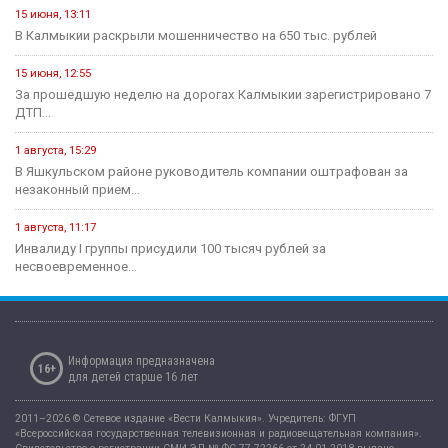
15 июня, 13:11
В Калмыкии раскрыли мошенничество на 650 тыс. рублей
15 июня, 12:55
За прошедшую неделю на дорогах Калмыкии зарегистрировано 7
ДТП...
1 августа, 15:29
В Яшкульском районе руководитель компании оштрафован за
незаконный прием...
1 августа, 11:17
Инвалиду I группы присудили 100 тысяч рублей за
несвоевременное...
Информация предназначена
16+
для детей старше 16 лет
2011–2026 © Сетевое издание «Вести Калмыкия». Учредитель: ФГУП
«Всероссийская государственная телевизионная и радиовещательная компания».