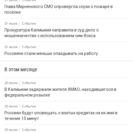
31 июля
Событие
Глава Мирненского СМО опровергла слухи о пожаре в
посёлке
31 июля
Событие
Прокуратура Калмыкии направила в суд дело о
мошенничестве с использованием сим-бокса
31 июля
Событие
Россияне стали меньше опаздывать на работу
В этом месяце
20 июля
Событие
В Калмыкии задержали жителя ХМАО, находившегося в
федеральном розыске
20 июля
Событие
Россиян будут оповещать о взятых кредитах на их имя в
течение 15 минут
20 июля
Событие