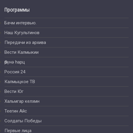
Программы
Бачм интервью.
Наш Кугультинов
Передачи из архива
Вести Калмыкии
Өрүнә һарц
Россия 24
Калмыцкое ТВ
Вести Юг
Хальмгар келхмн
Теегин Айс
Солдаты Победы
Первые лица