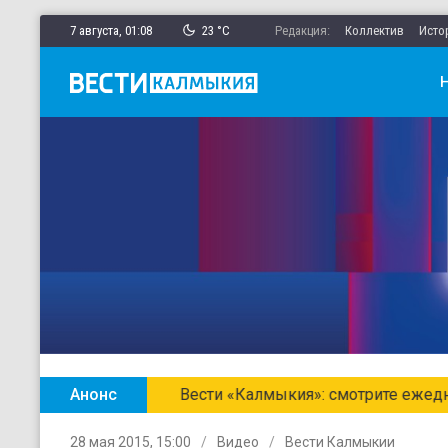
7 августа,
01
:
08
23 °C
Редакция:
Коллектив
Исто
Анонс
Вести «Калмыкия»: смотрите ежедн
28 мая 2015, 15:00
Видео
Вести Калмыкии