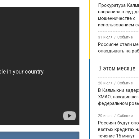
Прокуратура Калм
направила в суд д
мошенничестве с
использованием с
31 июля
Событие
Россияне стали м
опаздывать на ра
В этом месяце
20 июля
Событие
В Калмыкии задер
ХМАО, находившег
федеральном роз
20 июля
Событие
Россиян будут оп
взятых кредитах на
течение 15 минут