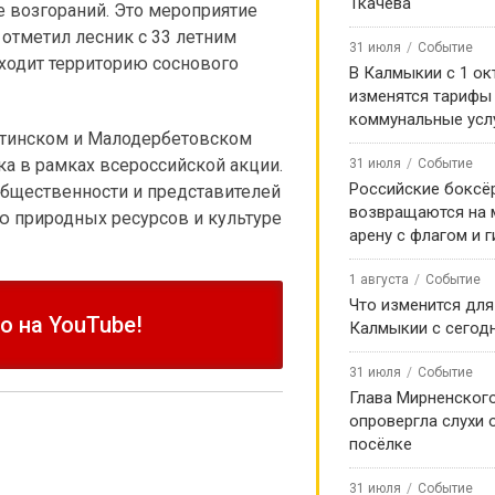
Ткачева
 возгораний. Это мероприятие
отметил лесник с 33 летним
31 июля
Событие
ходит территорию соснового
В Калмыкии с 1 ок
изменятся тарифы
коммунальные усл
лтинском и Малодербетовском
ка в рамках всероссийской акции.
31 июля
Событие
Российские боксё
общественности и представителей
возвращаются на
ю природных ресурсов и культуре
арену с флагом и 
1 августа
Событие
Что изменится для
 на YouTube!
Калмыкии с сегод
31 июля
Событие
Глава Мирненског
опровергла слухи 
посёлке
31 июля
Событие