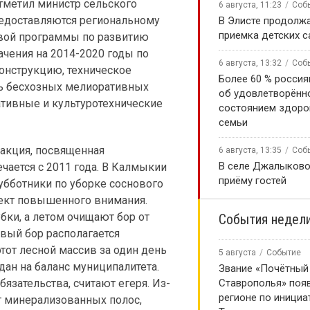
тметил министр сельского
6 августа, 11:23
Соб
редоставляются региональному
В Элисте продолж
приемка детских 
вой программы по развитию
чения на 2014-2020 годы по
6 августа, 13:32
Соб
конструкцию, техническое
Более 60 % россия
ть бесхозных мелиоративных
об удовлетворённ
тивные и культуротехнические
состоянием здоро
семьи
 акция, посвященная
6 августа, 13:35
Соб
В селе Джалыково
чается с 2011 года. В Калмыкии
приёму гостей
убботники по уборке соснового
ъект повышенного внимания.
ки, а летом очищают бор от
События недел
овый бор располагается
этот лесной массив за один день
5 августа
Событие
ан на баланс муниципалитета.
Звание «Почётный
язательства, считают егеря. Из-
Ставрополья» появ
регионе по инициа
т минерализованных полос,