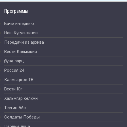
Программы
Бачм интервью.
Наш Кугультинов
Передачи из архива
Вести Калмыкии
Өрүнә һарц
Россия 24
Калмыцкое ТВ
Вести Юг
Хальмгар келхмн
Теегин Айс
Солдаты Победы
Первые лица