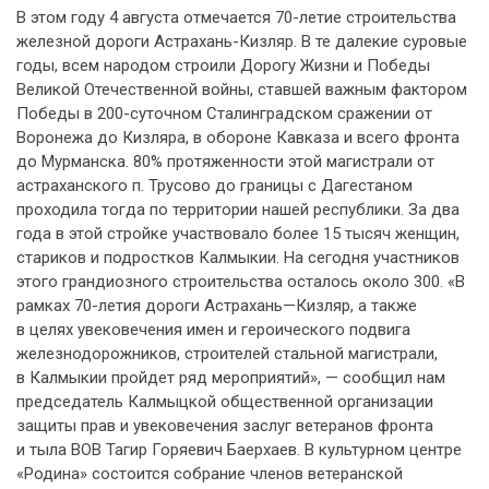
В этом году 4 августа отмечается 70-летие строительства
железной дороги Астрахань-Кизляр. В те далекие суровые
годы, всем народом строили Дорогу Жизни и Победы
Великой Отечественной войны, ставшей важным фактором
Победы в 200-суточном Сталинградском сражении от
Воронежа до Кизляра, в обороне Кавказа и всего фронта
до Мурманска. 80% протяженности этой магистрали от
астраханского п. Трусово до границы с Дагестаном
проходила тогда по территории нашей республики. За два
года в этой стройке участвовало более 15 тысяч женщин,
стариков и подростков Калмыкии. На сегодня участников
этого грандиозного строительства осталось около 300. «В
рамках 70-летия дороги Астрахань—Кизляр, а также
в целях увековечения имен и героического подвига
железнодорожников, строителей стальной магистрали,
в Калмыкии пройдет ряд мероприятий», — сообщил нам
председатель Калмыцкой общественной организации
защиты прав и увековечения заслуг ветеранов фронта
и тыла ВОВ Тагир Горяевич Баерхаев. В культурном центре
«Родина» состоится собрание членов ветеранской