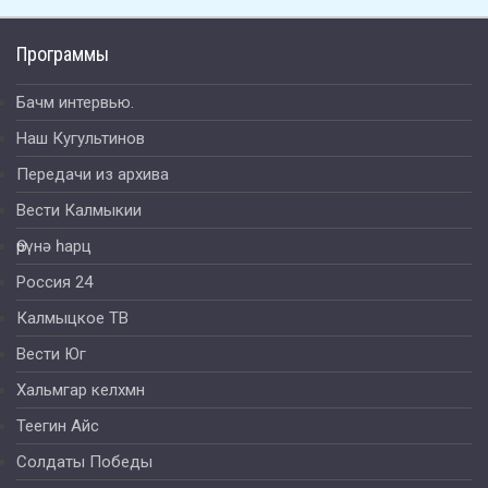
Программы
Бачм интервью.
Наш Кугультинов
Передачи из архива
Вести Калмыкии
Өрүнә һарц
Россия 24
Калмыцкое ТВ
Вести Юг
Хальмгар келхмн
Теегин Айс
Солдаты Победы