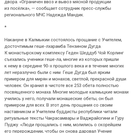
двора. «Ограничен ввоз и вывоз мясной продукции
из посёлка», — сообщает сотрудник пресс-службы
регионального МЧС Надежда Мандик.
*
Накануне в Калмыкии состоялось прощание с Учителем,
досточтимым геше-лхарамба Тензином Дугда.
К монастырскому комплексу Геден Шеддуб Чой Корлинг
съехались ученики геше-ла, многие из которых пришли
к нему в середине 90-х прошлого века и в течение многих
лет неразлучно были с ним. Геше Дугда был ярким
примером для мирян и монахов, светлой, прекрасной души
человек. Он хранил в чистоте все 253 обета полностью
посвященного монаха. Многие молодые калмыцкие монахи
учились у него, получали монашеские обеты, он был
примером для всех. В этот день прощания со своим
наставником и Учителем буддисты республики читали
ритуальные тексты Чакрасамвары и Ваджрайогини и Гуру
Пуджу. «Люди прощались с ним, молились о скорейшем
его перерождении, чтобы он снова даровал Учение