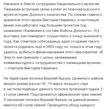
Накануне в Элисте сотрудники Национального музея им.
Пальмова встречали своих коллег из Новочерскасского
музея истории Донского казачества. По словам главного
хранителя этого музея Виктории Науменко, в настоящее
время они работают над большим проектом под
названием «Калмыкия в составе Войска Донского». Эту
выставку они планируют осуществить к концу нынешнего
года. Как отметила собеседница, идея создания такого
проекта родилась еще в 2005 году, но только в этом году
удалось добиться финансирования этого мероприятия. «В
Элисту они приехали с целью налаживания
взаимовыгодного сотрудничества с калмыцким музеем»,
— отметила Виктория Науменко.
На территории поселка Верхний Яшкуль Целинного района
введён режим угрозы ЧС. 19 марта текущего года
в частном подворье данного поселка произошёл падёж 2-
х голов свиней. Подозревается африканская чума свиней.
У населения поселка Верхний Яшкуль на данный момент
имеется 68 голов свиней. Проводится обход каждого