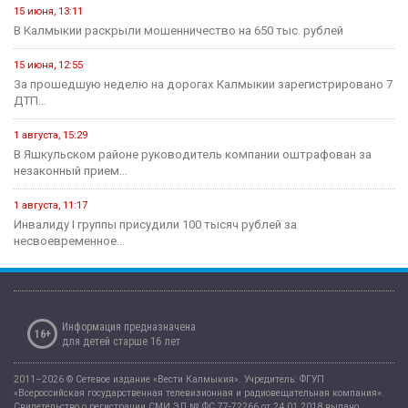
15 июня, 13:11
В Калмыкии раскрыли мошенничество на 650 тыс. рублей
15 июня, 12:55
За прошедшую неделю на дорогах Калмыкии зарегистрировано 7
ДТП...
1 августа, 15:29
В Яшкульском районе руководитель компании оштрафован за
незаконный прием...
1 августа, 11:17
Инвалиду I группы присудили 100 тысяч рублей за
несвоевременное...
Информация предназначена
16+
для детей старше 16 лет
2011–2026 © Сетевое издание «Вести Калмыкия». Учредитель: ФГУП
«Всероссийская государственная телевизионная и радиовещательная компания».
Свидетельство о регистрации СМИ ЭЛ № ФС 77-72266 от 24.01.2018 выдано