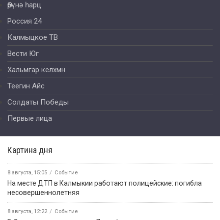
Өрүнә һарц
Россия 24
Калмыцкое ТВ
Вести Юг
Хальмгар келхмн
Теегин Айс
Солдаты Победы
Первые лица
Картина дня
8 августа, 15:05
Событие
На месте ДТП в Калмыкии работают полицейские: погибла
несовершеннолетняя
8 августа, 12:22
Событие