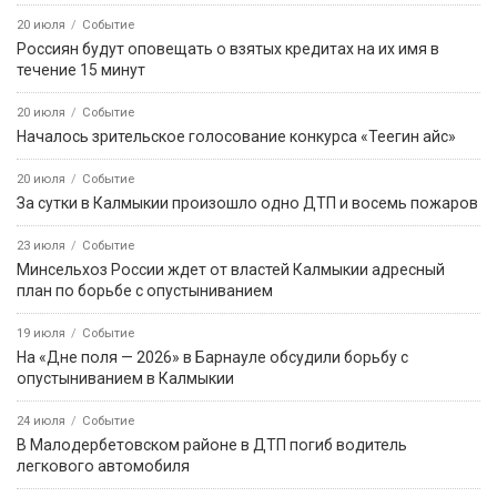
20 июля
Событие
Россиян будут оповещать о взятых кредитах на их имя в
течение 15 минут
20 июля
Событие
Началось зрительское голосование конкурса «Теегин айс»
20 июля
Событие
За сутки в Калмыкии произошло одно ДТП и восемь пожаров
23 июля
Событие
Минсельхоз России ждет от властей Калмыкии адресный
план по борьбе с опустыниванием
19 июля
Событие
На «Дне поля — 2026» в Барнауле обсудили борьбу с
опустыниванием в Калмыкии
24 июля
Событие
В Малодербетовском районе в ДТП погиб водитель
легкового автомобиля