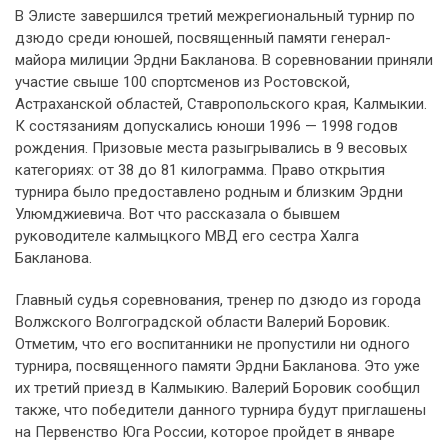
В Элисте завершился третий межрегиональный турнир по
дзюдо среди юношей, посвященный памяти генерал-
майора милиции Эрдни Бакланова. В соревновании приняли
участие свыше 100 спортсменов из Ростовской,
Астраханской областей, Ставропольского края, Калмыкии.
К состязаниям допускались юноши 1996 — 1998 годов
рождения. Призовые места разыгрывались в 9 весовых
категориях: от 38 до 81 килограмма. Право открытия
турнира было предоставлено родным и близким Эрдни
Улюмджиевича. Вот что рассказала о бывшем
руководителе калмыцкого МВД его сестра Халга
Бакланова.
Главный судья соревнования, тренер по дзюдо из города
Волжского Волгоградской области Валерий Боровик.
Отметим, что его воспитанники не пропустили ни одного
турнира, посвященного памяти Эрдни Бакланова. Это уже
их третий приезд в Калмыкию. Валерий Боровик сообщил
также, что победители данного турнира будут приглашены
на Первенство Юга России, которое пройдет в январе