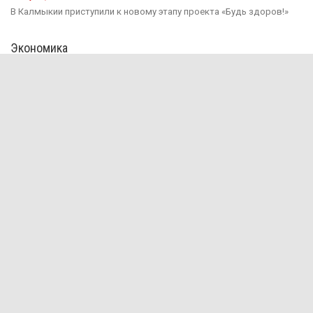
В Калмыкии приступили к новому этапу проекта «Будь здоров!»
Экономика
15 июня, 10:52
В Калмыкии проекты инициативного бюджетирования в этом году
будут...
31 марта, 16:35
Продукция под брендом «Сделано в Калмыкии» поступает в
Антрацитовский...
29 марта, 15:03
Годовая инфляция в Калмыкии в феврале ускорилась до 10,4...
2 декабря, 12:58
В Калмыкии, чтобы накопить миллион, потребуется более десяти
лет.
Происшествия