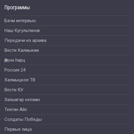
Программы
Бачм интервью.
Наш Кугультинов
Передачи из архива
Вести Калмыкии
Өрүнә һарц
Россия 24
Калмыцкое ТВ
Вести Юг
Хальмгар келхмн
Теегин Айс
Солдаты Победы
Первые лица