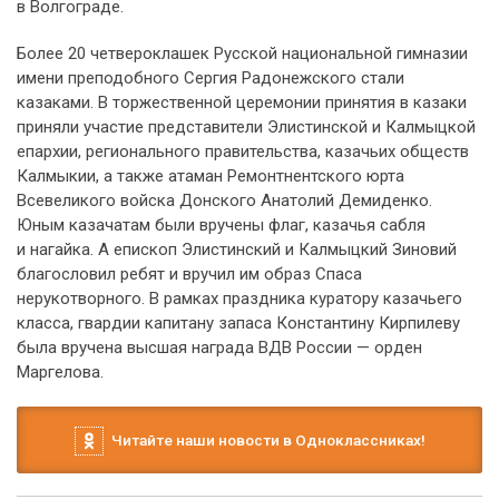
в Волгограде.
Более 20 четвероклашек Русской национальной гимназии
имени преподобного Сергия Радонежского стали
казаками. В торжественной церемонии принятия в казаки
приняли участие представители Элистинской и Калмыцкой
епархии, регионального правительства, казачьих обществ
Калмыкии, а также атаман Ремонтнентского юрта
Всевеликого войска Донского Анатолий Демиденко.
Юным казачатам были вручены флаг, казачья сабля
и нагайка. А епископ Элистинский и Калмыцкий Зиновий
благословил ребят и вручил им образ Спаса
нерукотворного. В рамках праздника куратору казачьего
класса, гвардии капитану запаса Константину Кирпилеву
была вручена высшая награда ВДВ России — орден
Маргелова.
Читайте наши новости в Одноклассниках!