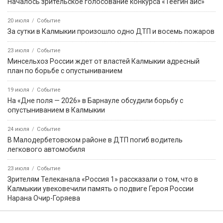
Началось зрительское голосование конкурса «Теегин айс»
20 июля
Событие
За сутки в Калмыкии произошло одно ДТП и восемь пожаров
23 июля
Событие
Минсельхоз России ждет от властей Калмыкии адресный
план по борьбе с опустыниванием
19 июля
Событие
На «Дне поля — 2026» в Барнауле обсудили борьбу с
опустыниванием в Калмыкии
24 июля
Событие
В Малодербетовском районе в ДТП погиб водитель
легкового автомобиля
23 июля
Событие
Зрителям Телеканала «Россия 1» рассказали о том, что в
Калмыкии увековечили память о подвиге Героя России
Нарана Очир-Горяева