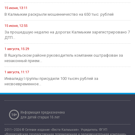
15 июня, 13:11
В Калмыкии раскрыли мошенничество на 650 тыс. рублей
15 июня, 12:55
За прошедшую неделю на дорогах Калмыкии зарегистрировано 7
ДТП...
1 августа, 15:29
В Яшкульском районе руководитель компании оштрафован за
незаконный прием...
1 августа, 11:17
Инвалиду I группы присудили 100 тысяч рублей за
несвоевременное...
Информация предназначена
16+
для детей старше 16 лет
2011–2026 © Сетевое издание «Вести Калмыкия». Учредитель: ФГУП
«Всероссийская государственная телевизионная и радиовещательная компания».