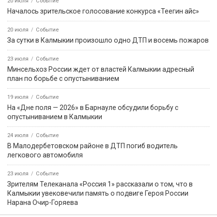
20 июля
Событие
Началось зрительское голосование конкурса «Теегин айс»
20 июля
Событие
За сутки в Калмыкии произошло одно ДТП и восемь пожаров
23 июля
Событие
Минсельхоз России ждет от властей Калмыкии адресный
план по борьбе с опустыниванием
19 июля
Событие
На «Дне поля — 2026» в Барнауле обсудили борьбу с
опустыниванием в Калмыкии
24 июля
Событие
В Малодербетовском районе в ДТП погиб водитель
легкового автомобиля
23 июля
Событие
Зрителям Телеканала «Россия 1» рассказали о том, что в
Калмыкии увековечили память о подвиге Героя России
Нарана Очир-Горяева