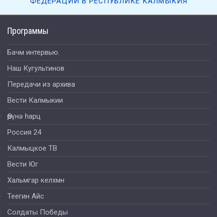
ФЕДЕРАЦИИ В РЕСПУБЛИКЕ КАЛМЫКИЯ
Программы
Бачм интервью.
Наш Кугультинов
Передачи из архива
Вести Калмыкии
Өрүнә һарц
Россия 24
Калмыцкое ТВ
Вести Юг
Хальмгар келхмн
Теегин Айс
Солдаты Победы