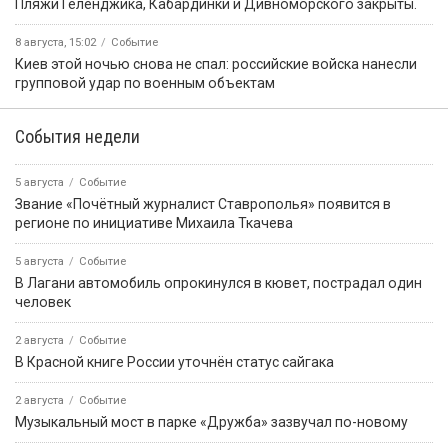
️Пляжи Геленджика, Кабардинки и Дивноморского закрыты.
8 августа, 15:02
Событие
Киев этой ночью снова не спал: российские войска нанесли
групповой удар по военным объектам
События недели
5 августа
Событие
Звание «Почётный журналист Ставрополья» появится в
регионе по инициативе Михаила Ткачева
5 августа
Событие
В Лагани автомобиль опрокинулся в кювет, пострадал один
человек
2 августа
Событие
В Красной книге России уточнён статус сайгака
2 августа
Событие
Музыкальный мост в парке «Дружба» зазвучал по-новому