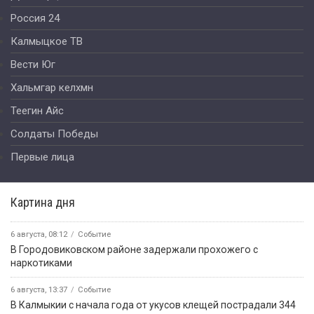
Россия 24
Калмыцкое ТВ
Вести Юг
Хальмгар келхмн
Теегин Айс
Солдаты Победы
Первые лица
Картина дня
6 августа, 08:12
Событие
В Городовиковском районе задержали прохожего с
наркотиками
6 августа, 13:37
Событие
В Калмыкии с начала года от укусов клещей пострадали 344