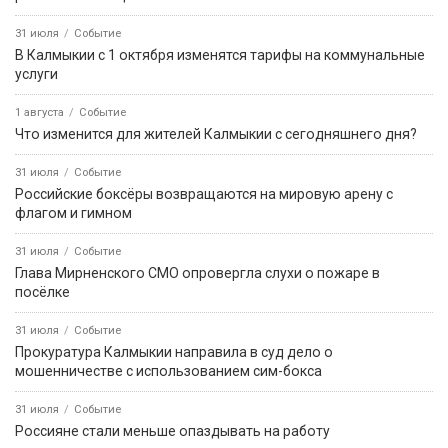
31 июля
Событие
В Калмыкии с 1 октября изменятся тарифы на коммунальные
услуги
1 августа
Событие
Что изменится для жителей Калмыкии с сегодняшнего дня?
31 июля
Событие
Российские боксёры возвращаются на мировую арену с
флагом и гимном
31 июля
Событие
Глава Мирненского СМО опровергла слухи о пожаре в
посёлке
31 июля
Событие
Прокуратура Калмыкии направила в суд дело о
мошенничестве с использованием сим-бокса
31 июля
Событие
Россияне стали меньше опаздывать на работу