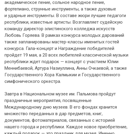
академическое пение, сольное народное пение,
фортепиано, струнные инструменты, а также духовые
и ударные инструменты. В составе жюри лучшие педагоги
республики, известные артисты. Возглавляет судейскую
команду директор элистинского колледжа искусств
Любовь Горяева. В рамках конкурса молодых дарований
также запланированы мастер-классы именитых гостей
конкурса. Гала-концерт и Награждение победителей
пройдет 19 мая, а 20 всех любителей классической музыки
республики ждет подарок — концерт с участием Юлии
Меннибаевой, Артура Назиуллина, Анны Очкаевой, а также
Государственного Хора Калмыкии и Государственного
симфонического оркестра.
Завтра в Национальном музее им. Пальмова пройдут
праздничные мероприятия, посвященные
Международному дню музеев. В его фондах хранится
множество переданных в дар предметов, книг,
документов, фотоматериалов, связанных с историей
нашего города и республики. Каждое новое приобретение,
каждый подарок — это праздник для музея. Именно