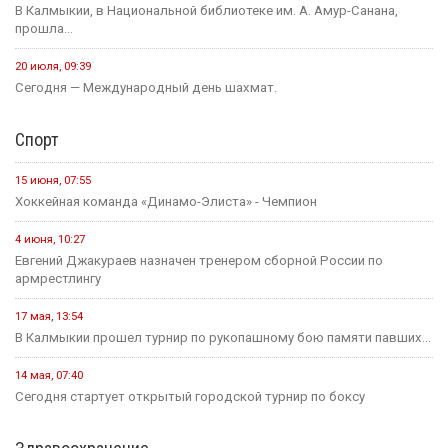
В Калмыкии, в Национальной библиотеке им. А. Амур-Санана,
прошла...
20 июля, 09:39
Сегодня — Международный день шахмат.
Спорт
15 июня, 07:55
Хоккейная команда «Динамо-Элиста» - Чемпион
4 июня, 10:27
Евгений Джакураев назначен тренером сборной России по
армрестлингу
17 мая, 13:54
В Калмыкии прошел турнир по рукопашному бою памяти павших...
14 мая, 07:40
Сегодня стартует открытый городской турнир по боксу