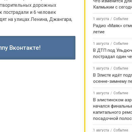
Что изменится для
летворительных дорожных
Калмыкии с сегод
к пострадали и 6 человек
ят на улицах Ленина, Джангара,
1 августа
Событие
Радио «Маяк» отме
летие
1 августа
Событие
ппу Вконтакте!
В ДТП под Ульдю
пострадал один ч
1 августа
Событие
В Элисте идёт под
осенне-зимнему п
1 августа
Событие
В элистинском аэр
начался финальны
капитального ремо
посадочной поло
1 августа
Событие