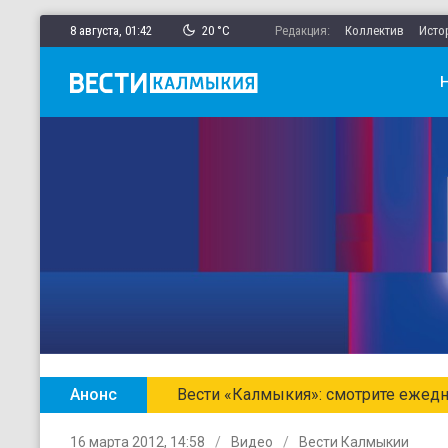
8 августа,
01
:
42
20 °C
Редакция:
Коллектив
Исто
Анонс
Главные новости Калмыкии в ежен
16 марта 2012, 14:58
Видео
Вести Калмыкии