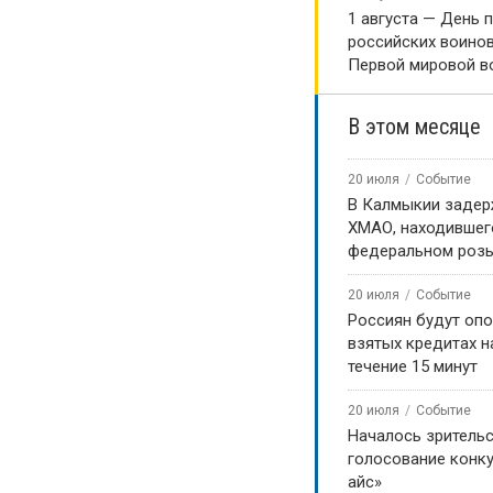
1 августа — День 
российских воинов
Первой мировой в
В этом месяце
20 июля
Событие
В Калмыкии задер
ХМАО, находившег
федеральном роз
20 июля
Событие
Россиян будут оп
взятых кредитах на
течение 15 минут
20 июля
Событие
Началось зритель
голосование конку
айс»