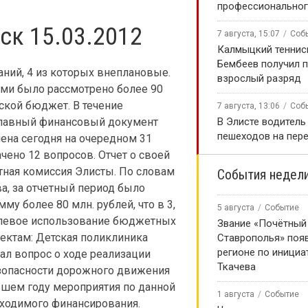
профессиональног
ск 15.03.2012
7 августа, 15:07
Соб
Калмыцкий теннис
Бембеев получил 
аний, 4 из которых внеплановые.
взрослый разряд
ами было рассмотрено более 90
ской бюджет. В течение
7 августа, 13:06
Соб
 главный финансовый документ
В Элисте водитель
пешеходов на пер
ена сегодня на очередном 31
чено 12 вопросов. Отчет о своей
етная комиссия Элисты. По словам
События недел
а, за отчетный период было
у более 80 млн. рублей, что в 3,
5 августа
Событие
ецелевое использование бюджетных
Звание «Почётный
ъектам: Детская поликлиника
Ставрополья» появ
регионе по инициа
ал вопрос о ходе реализации
Ткачева
зопасности дорожного движения
увшем году мероприятия по данной
1 августа
Событие
бходимого финансирования.