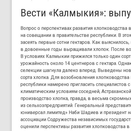
Вести «Калмыкия»: выпу
Вопрос о перспективах развития хлопководства 
на совещании в правительстве республики. В этом
засеять первые сотни гектаров. Как выяснилось,
в довоенные годы выращивали хлопок. После в
В условиях Калмыкии прижился только один сорт 
урожайность около 14 центнеров с гектара. Однак
селекции шагнула далеко вперед. Выведены нов
сорта хлопка. Для возобновления хлопководства
республики намерено пригласить специалистов с 
климатическим условиям соседней, Астраханской
производство хлопка, правда, в весьма скромных
из сельхозпредприятий. Генеральный представи
юниверсал лимитед» Наби Шадиев и президент н
ассоциации Содружества независимых государст
оценили перспективы развития хлопководства в