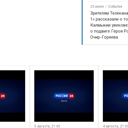
23 июля
Событие
Зрителям Телекан
1» рассказали о то
Калмыкии увекове
о подвиге Героя Р
Очир-Горяева
30 июля, 21:00
29 июля, 21:00