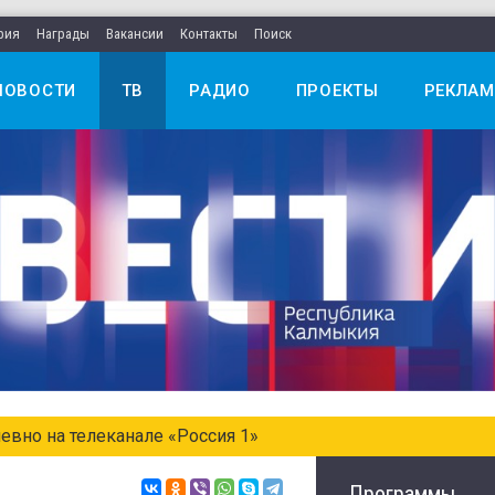
рия
Награды
Вакансии
Контакты
Поиск
НОВОСТИ
ТВ
РАДИО
ПРОЕКТЫ
РЕКЛАМ
едельном выпуске «Местное время. Воскресенье»
Программы