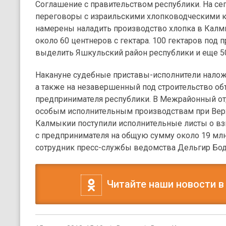
Соглашение с правительством республики. На се
переговоры с израильскими хлопководческими к
намерены наладить производство хлопка в Кал
около 60 центнеров с гектара. 100 гектаров под 
выделить Яшкульский район республики и еще 5
Накануне судебные приставы-исполнители наложил
а также на незавершенный под строительство об
предпринимателя республики. В Межрайонный от
особым исполнительным производствам при Вер
Калмыкии поступили исполнительные листы о в
с предпринимателя на общую сумму около 19 млн
сотрудник пресс-службы ведомства Дельгир Бод
Читайте наши новости в