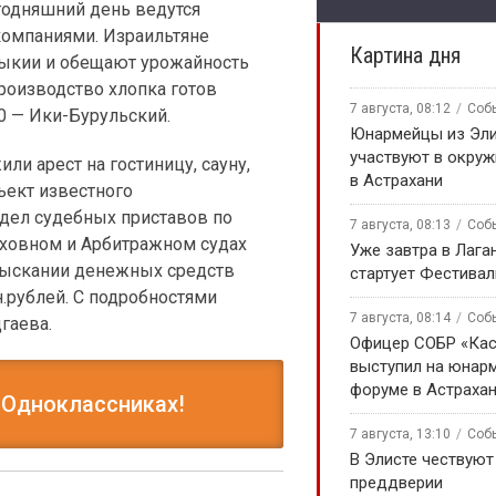
годняшний день ведутся
омпаниями. Израильтяне
Картина дня
мыкии и обещают урожайность
производство хлопка готов
7 августа, 08:12
Соб
0 — Ики-Бурульский.
Юнармейцы из Эл
участвуют в окру
и арест на гостиницу, сауну,
в Астрахани
ъект известного
дел судебных приставов по
7 августа, 08:13
Соб
ховном и Арбитражном судах
Уже завтра в Лага
зыскании денежных средств
стартует Фестивал
.рублей. С подробностями
7 августа, 08:14
Соб
гаева.
Офицер СОБР «Кас
выступил на юнар
форуме в Астраха
 Одноклассниках!
7 августа, 13:10
Соб
В Элисте чествуют
преддверии