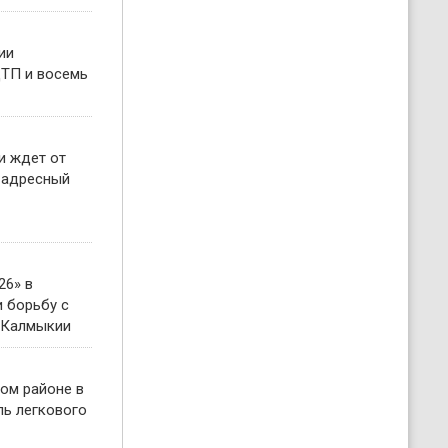
ии
ТП и восемь
и ждет от
 адресный
26» в
 борьбу с
 Калмыкии
ом районе в
ль легкового