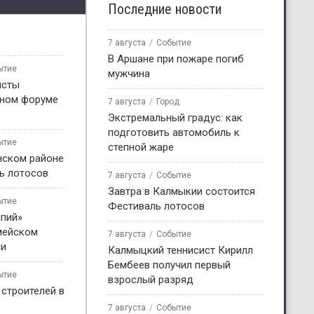
Последние новости
7 августа
Событие
В Аршане при пожаре погиб
ытие
мужчина
исты
жном форуме
7 августа
Город
Экстремальный градус: как
подготовить автомобиль к
ытие
степной жаре
нском районе
ь лотосов
7 августа
Событие
Завтра в Калмыкии состоится
ытие
Фестиваль лотосов
пий»
мейском
7 августа
Событие
ни
Калмыцкий теннисист Кирилл
Бембеев получил первый
ытие
взрослый разряд
 строителей в
7 августа
Событие