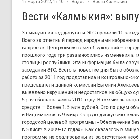
15 марта 2012, 15:10
Видео
Вести Калмыкии
Вести «Калмыкия»: выпу
За минувший год депутаты ЭГС провели 10 засед
Всего за отчетный период народными избранник
вопросов. Центральная тема обсуждений — город
прошлого года три раза вносились изменения в
столицы республики. Эта информация была озвуч
заседании ЭГС. Всего в повестке дня было обозна
работе за 2011 год представила и контрольно-сч
председателя данной комиссии Евгения Алексеев
выявлено нарушений и недостатков на общую сумм
5 раза больше, чем в 2010 году. В том числе н
средств — более 1, 5 млн рублей. Это по двум об
и Нацгимназия в 9 микр. Острую дискуссию вызв
городской целевой программы «Обеспечение бе
в Элисте в 2009-12 годах». Как оказалось в мин
программе не реализованы из-за отсутствия нео