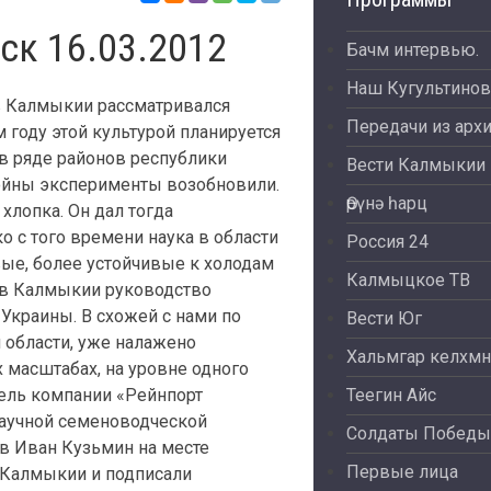
ск 16.03.2012
Бачм интервью.
Наш Кугультинов
в Калмыкии рассматривался
Передачи из арх
 году этой культурой планируется
 в ряде районов республики
Вести Калмыкии
ойны эксперименты возобновили.
Өрүнә һарц
хлопка. Он дал тогда
о с того времени наука в области
Россия 24
ые, более устойчивые к холодам
Калмыцкое ТВ
 в Калмыкии руководство
Украины. В схожей с нами по
Вести Юг
 области, уже налажено
Хальмгар келхмн
 масштабах, на уровне одного
тель компании «Рейнпорт
Теегин Айс
аучной семеноводческой
Солдаты Победы
в Иван Кузьмин на месте
Первые лица
 Калмыкии и подписали