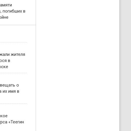
памяти
, погибших в
ойне
жали жителя
ося в
ыске
овещать о
 их имя в
ское
рса «Теегин