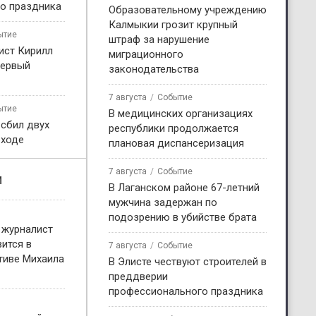
о праздника
Образовательному учреждению
Калмыкии грозит крупный
ытие
штраф за нарушение
ист Кирилл
миграционного
первый
законодательства
7 августа
Событие
ытие
В медицинских организациях
 сбил двух
республики продолжается
еходе
плановая диспансеризация
7 августа
Событие
и
В Лаганском районе 67-летний
мужчина задержан по
подозрению в убийстве брата
 журналист
ится в
7 августа
Событие
тиве Михаила
В Элисте чествуют строителей в
преддверии
профессионального праздника