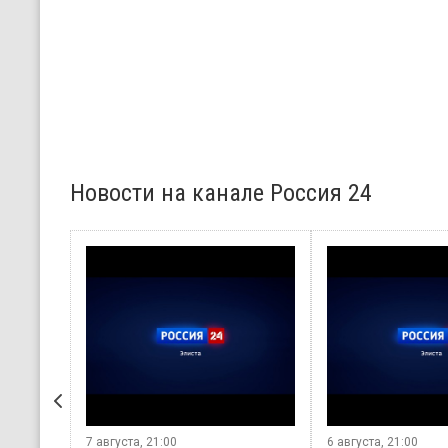
Новости на канале Россия 24
вгуста, 21:00
31 июля, 21:00