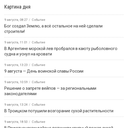
Картина дня
9 августа, 08:27
Событие
Бог создал Землю, а всё остальное на ней сделали
строители!
9 августа, 11:01
Событие
В Аргентине морской лев пробрался в каюту рыболовного
судна и уснул на кровати
9 августа, 13:23
Событие
9 августа — День воинской славы России
9 августа, 10:59
Событие
Решение о запрете вейпов — за региональными
законодателями
9 августа, 13:24
Событие
В Троицком потушили возгорание сухой растительности
9 августа, 18:50
Событие
В Приютненском районе потушили крупный пожар сухой