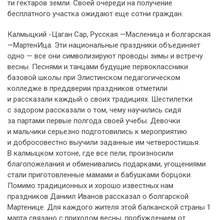
ти гектаров земли. Своей очереди на получение
бесплатного участка ожидают еще сотни граждан.
Калмыцкий -Цаган Сар, Русская —Масленица и болгарская
—МартенИца. Эти национальные праздники объединяет
одно — все они символизируют проводы зимы и встречу
весны. Песнями и танцами будущие первоклассники
базовой школы при Элистинском педагогическом
колледже в преддверии праздников отметили
и рассказали каждый о своих традициях. Шестилетки
с задором рассказали о том, чему научились сидя
за партами первые полгода своей учебы. Девочки
и мальчики серьезно подготовились к мероприятию
и добросовестно выучили заданные им четверостишья.
В калмыцком хотоне, где все пели, произносили
благопожелания и обменивались подарками, угощениями
стали приготовленные мамами и бабушками борцоки.
Помимо традиционных и хорошо известных нам
праздников Даниил Иванов рассказал о болгарской
Мартенице. Для каждого жителя этой балканской страны 1
марта связано с приходом весны, пробуждением от