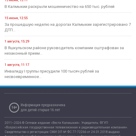
15 июня, 13:11
В Калмыкии раскрыли мошенничество на 650 тыс. рублей
15 июня, 12:55
За прошедшую неделю на дорогах Калмыкии зарегистрировано 7
ДТП...
1 августа, 15:29
В Яшкульском районе руководитель компании оштрафован за
незаконный прием...
1 августа, 11:17
Инвалиду I группы присудили 100 тысяч рублей за
несвоевременное...
Информация предназначена
16+
для детей старше 16 лет
2011–2026 © Сетевое издание «Вести Калмыкия». Учредитель: ФГУП
«Всероссийская государственная телевизионная и радиовещательная компания».
Свидетельство о регистрации СМИ ЭЛ № ФС 77-72266 от 24.01.2018 выдано