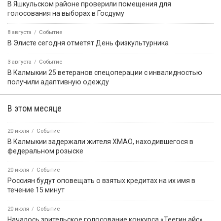
В Яшкульском районе проверили помещения для
голосования на выборах в Госдуму
8 августа
Событие
В Элисте сегодня отметят День физкультурника
3 августа
Событие
В Калмыкии 25 ветеранов спецоперации с инвалидностью
получили адаптивную одежду
В этом месяце
20 июля
Событие
В Калмыкии задержали жителя ХМАО, находившегося в
федеральном розыске
20 июля
Событие
Россиян будут оповещать о взятых кредитах на их имя в
течение 15 минут
20 июля
Событие
Началось зрительское голосование конкурса «Теегин айс»