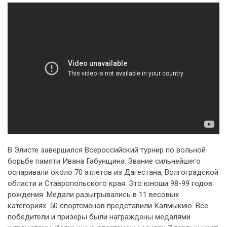
В Элисте завершился Всероссийский турнир по вольной
борьбе памяти Ивана Габунщина. Звание сильнейшего
оспаривали около 70 атлетов из Дагестана, Волгоградской
области и Ставропольского края. Это юноши 98-99 годов
рождения. Медали разыгрывались в 11 весовых
категориях. 50 спортсменов представили Калмыкию. Все
победители и призеры были награждены медалями