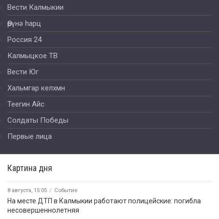
Вести Калмыкии
Өрүнә һарц
Россия 24
Калмыцкое ТВ
Вести Юг
Хальмгар келхмн
Теегин Айс
Солдаты Победы
Первые лица
Картина дня
8 августа, 15:05
Событие
На месте ДТП в Калмыкии работают полицейские: погибла
несовершеннолетняя