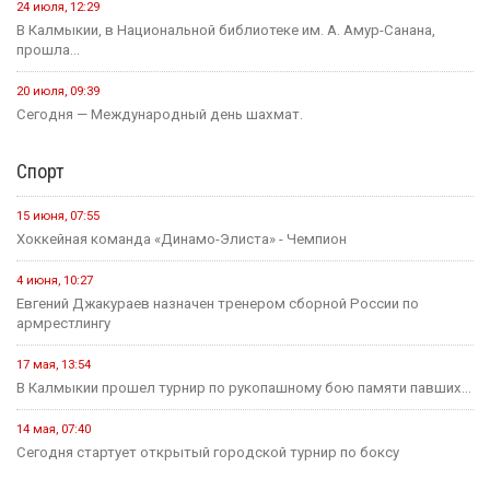
24 июля, 12:29
В Калмыкии, в Национальной библиотеке им. А. Амур-Санана,
прошла...
20 июля, 09:39
Сегодня — Международный день шахмат.
Спорт
15 июня, 07:55
Хоккейная команда «Динамо-Элиста» - Чемпион
4 июня, 10:27
Евгений Джакураев назначен тренером сборной России по
армрестлингу
17 мая, 13:54
В Калмыкии прошел турнир по рукопашному бою памяти павших...
14 мая, 07:40
Сегодня стартует открытый городской турнир по боксу