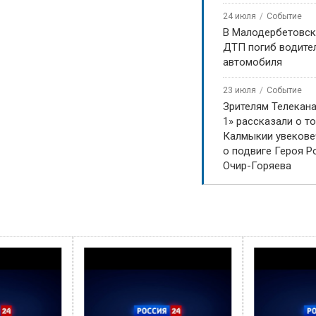
24 июля
Событие
В Малодербетовск
ДТП погиб водите
автомобиля
23 июля
Событие
Зрителям Телекан
1» рассказали о то
Калмыкии увекове
о подвиге Героя Р
Очир-Горяева