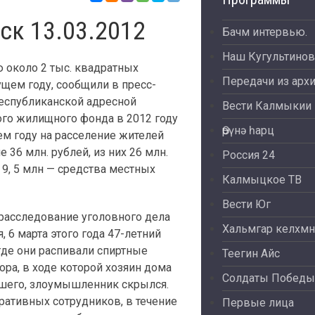
ск 13.03.2012
Бачм интервью.
Наш Кугультинов
около 2 тыс. квадратных
Передачи из арх
ущем году, сообщили в пресс-
республиканской адресной
Вести Калмыкии
го жилищного фонда в 2012 году
Өрүнә һарц
ем году на расселение жителей
36 млн. рублей, из них 26 млн.
Россия 24
9, 5 млн — средства местных
Калмыцкое ТВ
Вести Юг
расследование уголовного дела
Хальмгар келхмн
, 6 марта этого года 47-летний
 где они распивали спиртные
Теегин Айс
ра, в ходе которой хозяин дома
Солдаты Победы
вшего, злоумышленник скрылся.
ративных сотрудников, в течение
Первые лица