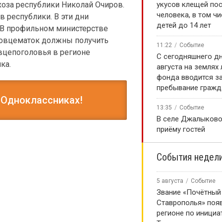
оза республики Николай Очиров.
укусов клещей по
человека, в том чи
в республики. В эти дни
детей до 14 лет
. В профильном министерстве
и овцематок должны получить
11:22
Событие
 овцепоголовья в регионе
С сегодняшнего дн
ка.
августа на землях
фонда вводится за
пребывание гражд
 Одноклассниках!
13:35
Событие
В селе Джалыково
приёму гостей
События недел
5 августа
Событие
Звание «Почётный
Ставрополья» появ
регионе по инициа