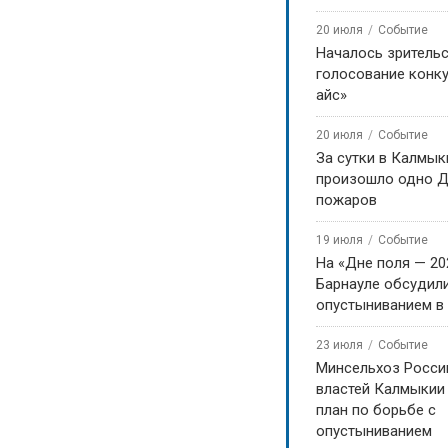
20 июля
Событие
Началось зритель
голосование конку
айс»
20 июля
Событие
За сутки в Калмык
произошло одно Д
пожаров
19 июля
Событие
На «Дне поля — 20
Барнауле обсудили
опустыниванием в
23 июля
Событие
Минсельхоз Росси
властей Калмыкии
план по борьбе с
опустыниванием