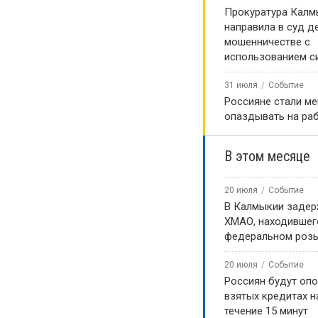
Прокуратура Калм
направила в суд д
мошенничестве с
использованием с
31 июля
Событие
Россияне стали м
опаздывать на ра
В этом месяце
20 июля
Событие
В Калмыкии задер
ХМАО, находившег
федеральном роз
20 июля
Событие
Россиян будут оп
взятых кредитах на
течение 15 минут