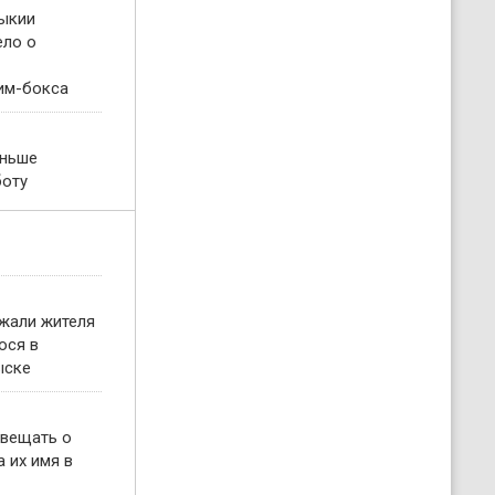
ыкии
ело о
им-бокса
еньше
боту
жали жителя
ося в
ыске
овещать о
 их имя в