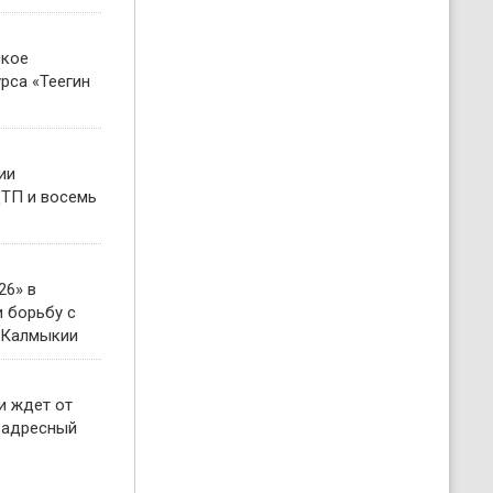
ское
рса «Теегин
ии
ТП и восемь
26» в
 борьбу с
 Калмыкии
и ждет от
 адресный