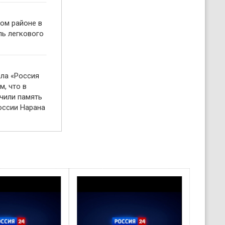
ом районе в
ль легкового
ала «Россия
м, что в
чили память
оссии Нарана