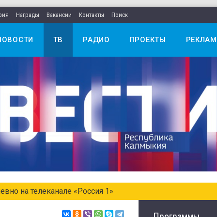
рия
Награды
Вакансии
Контакты
Поиск
НОВОСТИ
ТВ
РАДИО
ПРОЕКТЫ
РЕКЛАМ
евно на телеканале «Россия 1»
Программы