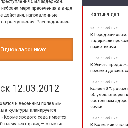
преступления был задержан.
 избрана мера пресечения в виде
Картина дня
ые действия, направленные
го преступления. Расследование
08:12
Событие
В Городовиковско
задержали прохож
наркотиками
 Одноклассниках!
11:23
Событие
В Элисте продолж
приемка детских 
13:32
Событие
ск 12.03.2012
Более 60 % россия
об удовлетворённ
состоянием здоро
товятся к весенним полевым
семьи
вые культуры планируется
. «Кроме ярового сева имеется
13:37
Событие
 тысяч гектаров», — отметил
В Калмыкии с нача