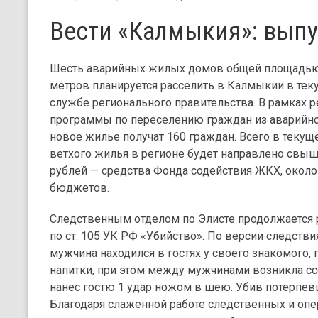
Вести «Калмыкия»: выпу
Шесть аварийных жилых домов общей площадью 
метров планируется расселить в Калмыкии в тек
службе регионального правительства. В рамках 
программы по переселению граждан из аварийно
новое жилье получат 160 граждан. Всего в текущ
ветхого жилья в регионе будет направлено свыше 
рублей — средства Фонда содействия ЖКХ, около 
бюджетов.
Следственным отделом по Элисте продолжается 
по ст. 105 УК РФ «Убийство». По версии следствия
мужчина находился в гостях у своего знакомого,
напитки, при этом между мужчинами возникла ссо
нанес гостю 1 удар ножом в шею. Убив потерпе
Благодаря слаженной работе следственных и опе