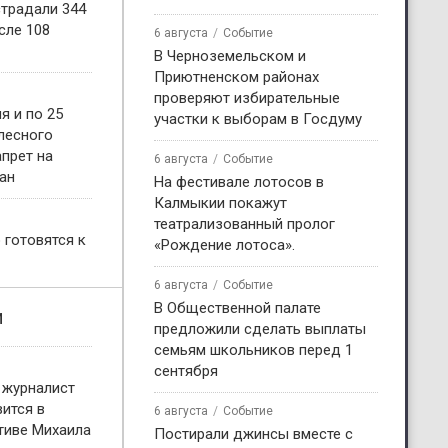
страдали 344
сле 108
6 августа
Событие
В Черноземельском и
Приютненском районах
проверяют избирательные
я и по 25
участки к выборам в Госдуму
 лесного
прет на
6 августа
Событие
ан
На фестивале лотосов в
Калмыкии покажут
театрализованный пролог
 готовятся к
«Рождение лотоса».
6 августа
Событие
В Общественной палате
и
предложили сделать выплаты
семьям школьников перед 1
сентября
 журналист
ится в
6 августа
Событие
тиве Михаила
Постирали джинсы вместе с