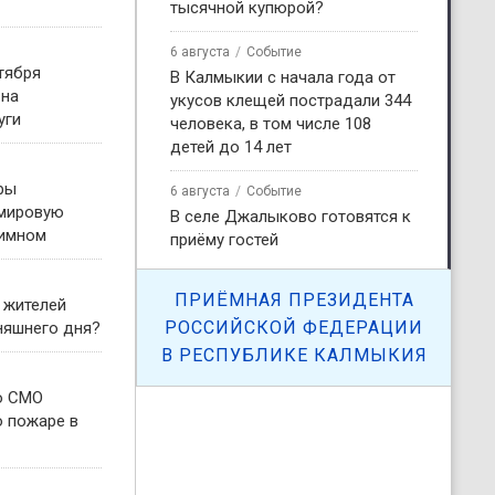
тысячной купюрой?
6 августа
Событие
тября
В Калмыкии с начала года от
 на
укусов клещей пострадали 344
уги
человека, в том числе 108
детей до 14 лет
ры
6 августа
Событие
 мировую
В селе Джалыково готовятся к
гимном
приёму гостей
ПРИЁМНАЯ ПРЕЗИДЕНТА
 жителей
РОССИЙСКОЙ ФЕДЕРАЦИИ
няшнего дня?
В РЕСПУБЛИКЕ КАЛМЫКИЯ
о СМО
о пожаре в