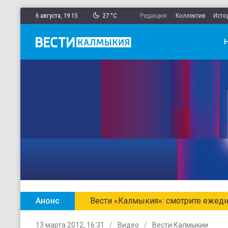
6 августа,
19
:
15
27 °C
Редакция:
Коллектив
Исто
Анонс
Вести «Калмыкия»: смотрите ежедн
13 марта 2012, 16:31
Видео
Вести Калмыкии