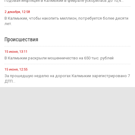
Годовая инфляция в Калмыкии в феврале ускорилась до 10,4...
2 декабря, 12:58
В Калмыкии, чтобы накопить миллион, потребуется более десяти
лет.
Происшествия
15 июня, 13:11
В Калмыкии раскрыли мошенничество на 650 тыс. рублей
15 июня, 12:55
За прошедшую неделю на дорогах Калмыкии зарегистрировано 7
ДТП...
1 августа, 15:29
В Яшкульском районе руководитель компании оштрафован за
незаконный прием...
1 августа, 11:17
Инвалиду I группы присудили 100 тысяч рублей за
несвоевременное...