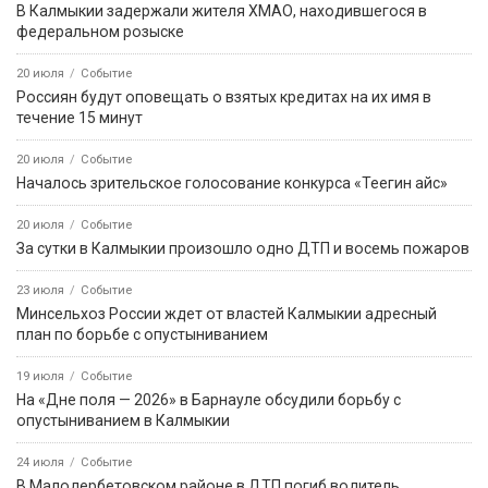
В Калмыкии задержали жителя ХМАО, находившегося в
федеральном розыске
20 июля
Событие
Россиян будут оповещать о взятых кредитах на их имя в
течение 15 минут
20 июля
Событие
Началось зрительское голосование конкурса «Теегин айс»
20 июля
Событие
За сутки в Калмыкии произошло одно ДТП и восемь пожаров
23 июля
Событие
Минсельхоз России ждет от властей Калмыкии адресный
план по борьбе с опустыниванием
19 июля
Событие
На «Дне поля — 2026» в Барнауле обсудили борьбу с
опустыниванием в Калмыкии
24 июля
Событие
В Малодербетовском районе в ДТП погиб водитель