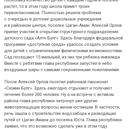
поскольку количество детей с каждым годом в поселке
растет, то в этом году школа примет троих
первоклассников. Полностью решена проблема
с очередью в детские дошкольные учреждения
и в районном центре, поселке Цаган-Аман. Алексей Орлов
принял участие в открытии структурного подразделения
детского сада «Алтн Булг». Здесь благодаря федеральной
программе «доступная среда» удалось создать условия
для детей с ограниченными физическими возможностями.
Сад посещают 15 малышей, из них три ребенка инвалида.
Вместе с ребятами глава республики запустил в небо
воздушные шары с самыми сокровенными пожеланиями.
После Алексей Орлов посетил районный пансионат
«Сюмин Булг». Здесь ежегодно отдыхают и получают
лечение более 200 человек. Ну а на встрече с активом
района глава республики затронул уже другие
животрепещущие вопросы жизни юстинцев. В частности,
речь зашла о строительстве водозабора и разводящих
путей от Цаган-Амана до поселка Юста. Глава республики
заявил, что это возможно сделать уже в этом году.