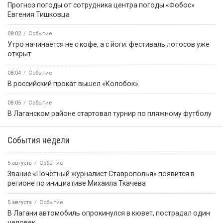
Прогноз погоды от сотрудника центра погоды «Фобос»
Евгения Тишковца
08:02
Событие
Утро начинается не с кофе, а с йоги: фестиваль лотосов уже
открыт
08:04
Событие
В российский прокат вышел «Колобок»
08:05
Событие
В Лаганском районе стартовал турнир по пляжному футболу
События недели
5 августа
Событие
Звание «Почётный журналист Ставрополья» появится в
регионе по инициативе Михаила Ткачева
5 августа
Событие
В Лагани автомобиль опрокинулся в кювет, пострадал один
человек