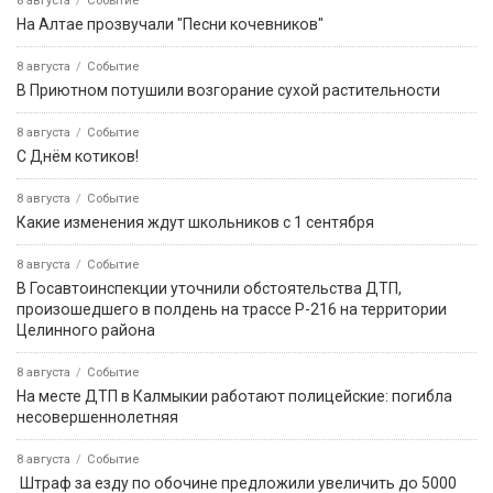
8 августа
Событие
На Алтае прозвучали "Песни кочевников"
8 августа
Событие
В Приютном потушили возгорание сухой растительности
8 августа
Событие
С Днём котиков!
8 августа
Событие
Какие изменения ждут школьников с 1 сентября
8 августа
Событие
В Госавтоинспекции уточнили обстоятельства ДТП,
произошедшего в полдень на трассе Р-216 на территории
Целинного района
8 августа
Событие
На месте ДТП в Калмыкии работают полицейские: погибла
несовершеннолетняя
8 августа
Событие
️ Штраф за езду по обочине предложили увеличить до 5000