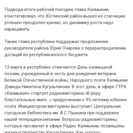
Подводя итоги рабочей поездки, глава Калмыкии,
констатировал, что Юстинский район вышел из стагнации,
успешно преодолел кризис, но динамику роста надо
наращивать.
Также глава республики поддержал предложение
руководителя района Юрия Очирова о перераспределении
дотаций из республиканского бюджета.
13 марта в республике отмечается День калмыцкой
поэзии, учрежденный в честь дня рождения ветерана
Великой Отечественной войны, Народного поэта Калмыкии
Давида Никитича Кугультинова. В этот день, в эфире ГТРК
«Калмыкия» стартует радиовикторина «В ряду
блистательных имён…» приуроченная к 95-летнему юбилею
поэта. Инициатором викторины выступает Центральная
городская библиотека им. А.С Пушкина при поддержке
нашей телерадиокомпании. Вопросы радиовикторины,
которые прозвучат в эфире Радио Калмыкии, посвящены
жизни и творчеству Кугультинова. Как хорошо