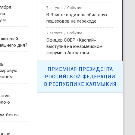
тября
7 августа
Событие
 на
В Элисте водитель сбил двух
уги
пешеходов на переходе
7 августа
Событие
 жителей
Офицер СОБР «Каспий»
няшнего дня?
выступил на юнармейском
форуме в Астрахани
ры
ПРИЁМНАЯ ПРЕЗИДЕНТА
 мировую
РОССИЙСКОЙ ФЕДЕРАЦИИ
гимном
В РЕСПУБЛИКЕ КАЛМЫКИЯ
ыкии
ело о
им-бокса
еньше