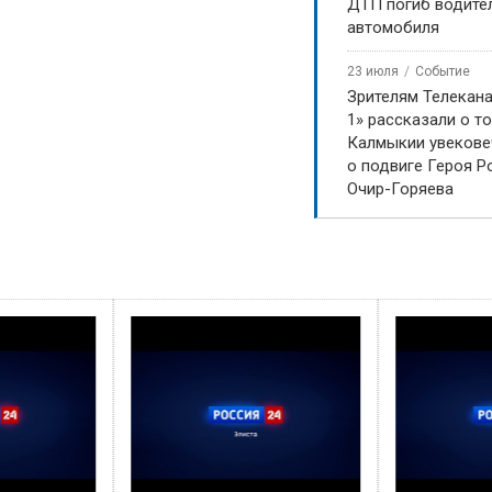
ДТП погиб водите
автомобиля
23 июля
Событие
Зрителям Телекан
1» рассказали о то
Калмыкии увекове
о подвиге Героя Р
Очир-Горяева