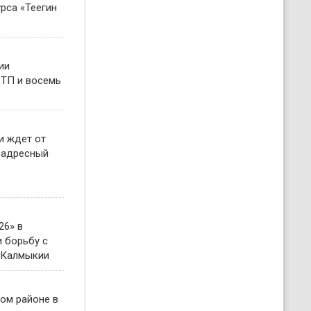
рса «Теегин
ии
ТП и восемь
и ждет от
 адресный
26» в
 борьбу с
 Калмыкии
ом районе в