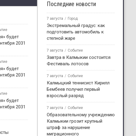
Последние новости
7 августа
Город
Экстремальный градус: как
ытие
подготовить автомобиль к
я» будет
степной жаре
нтября 2031
7 августа
Событие
Завтра в Калмыкии состоится
ытие
Фестиваль лотосов
я» будет
нтября 2031
7 августа
Событие
Калмыцкий теннисист Кирилл
Бембеев получил первый
ытие
взрослый разряд
я» будет
нтября 2031
7 августа
Событие
Образовательному учреждению
Калмыкии грозит крупный
штраф за нарушение
исты
миграционного