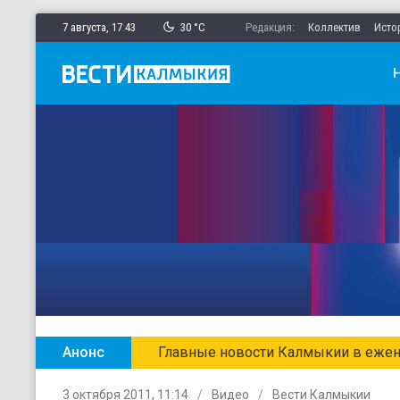
7 августа,
17
:
43
30 °C
Редакция:
Коллектив
Исто
Анонс
Главные новости Калмыкии в ежен
3 октября 2011, 11:14
Видео
Вести Калмыкии