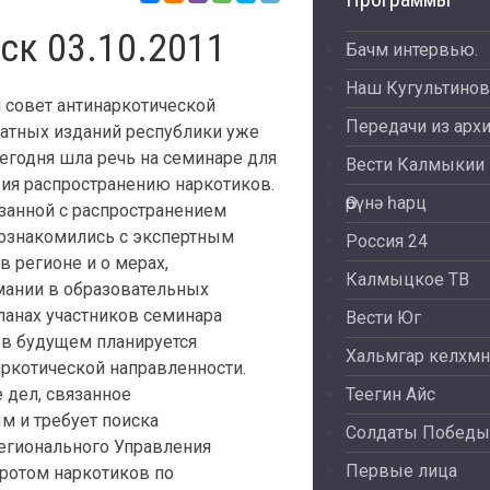
ск 03.10.2011
Бачм интервью.
Наш Кугультинов
 совет антинаркотической
Передачи из арх
чатных изданий республики уже
сегодня шла речь на семинаре для
Вести Калмыкии
ия распространению наркотиков.
Өрүнә һарц
язанной с распространением
 познакомились с экспертным
Россия 24
 регионе и о мерах,
Калмыцкое ТВ
ании в образовательных
ланах участников семинара
Вести Юг
 в будущем планируется
Хальмгар келхмн
ркотической направленности.
 дел, связанное
Теегин Айс
м и требует поиска
Солдаты Победы
егионального Управления
Первые лица
ротом наркотиков по