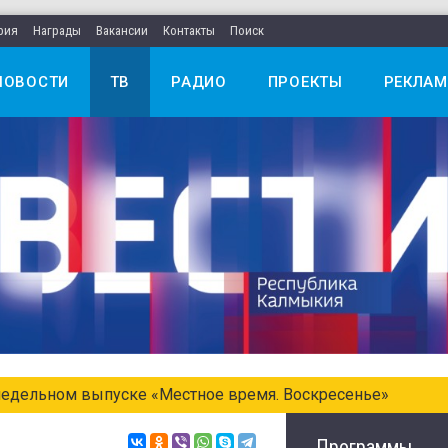
рия
Награды
Вакансии
Контакты
Поиск
НОВОСТИ
ТВ
РАДИО
ПРОЕКТЫ
РЕКЛАМ
едельном выпуске «Местное время. Воскресенье»
Программы