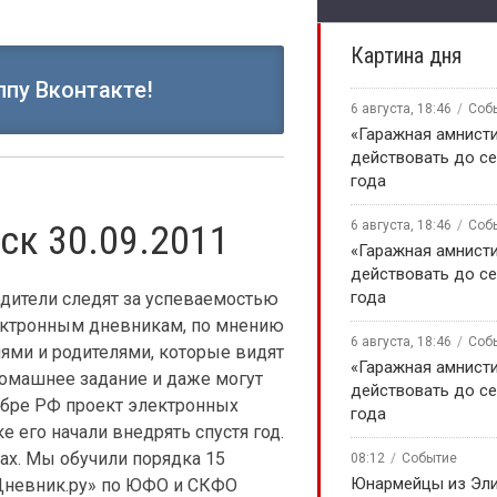
Картина дня
ппу Вконтакте!
6 августа, 18:46
Соб
«Гаражная амнисти
действовать до се
года
ск 30.09.2011
6 августа, 18:46
Соб
«Гаражная амнисти
действовать до се
года
одители следят за успеваемостью
лектронным дневникам, по мнению
6 августа, 18:46
Соб
лями и родителями, которые видят
«Гаражная амнисти
домашнее задание и даже могут
действовать до се
обре РФ проект электронных
года
е его начали внедрять спустя год.
ах. Мы обучили порядка 15
08:12
Событие
Юнармейцы из Эл
«Дневник.ру» по ЮФО и СКФО