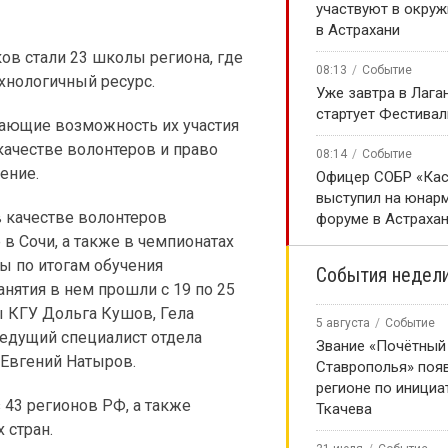
участвуют в окру
в Астрахани
в стали 23 школы региона, где
08:13
Событие
хнологичный ресурс.
Уже завтра в Лага
стартует Фестивал
ающие возможность их участия
качестве волонтеров и право
08:14
Событие
ение.
Офицер СОБР «Кас
выступил на юнар
 качестве волонтеров
форуме в Астраха
в Сочи, а также в чемпионатах
ы по итогам обучения
События недел
нятия в нем прошли с 19 по 25
ы КГУ Дольга Кушов, Гела
5 августа
Событие
едущий специалист отдела
Звание «Почётный
 Евгений Натыров.
Ставрополья» появ
регионе по инициа
43 регионов РФ, а также
Ткачева
 стран.