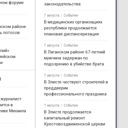
жном форуме
законодательства
7 августа
Событие
В медицинских организациях
нском районе
республики продолжается
ь лотосов
плановая диспансеризация
7 августа
Событие
пий»
В Лаганском районе 67-летний
мейском
мужчина задержан по
ни
подозрению в убийстве брата
7 августа
Событие
и
В Элисте чествуют строителей в
преддверии
профессионального праздника
 журналист
ится в
7 августа
Событие
тиве Михаила
В Элисте продолжается
капитальный ремонт
Крестовоздвиженской церкви