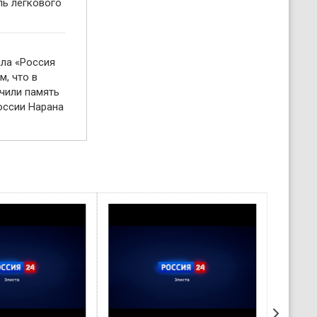
ль легкового
ала «Россия
м, что в
чили память
оссии Нарана