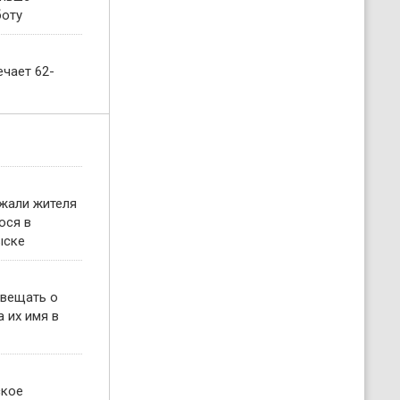
боту
чает 62-
жали жителя
ося в
ыске
овещать о
 их имя в
ское