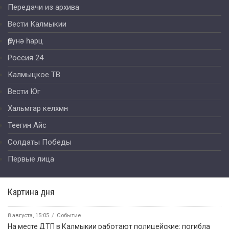
Передачи из архива
Вести Калмыкии
Өрүнә һарц
Россия 24
Калмыцкое ТВ
Вести Юг
Хальмгар келхмн
Теегин Айс
Солдаты Победы
Первые лица
Картина дня
8 августа, 15:05
Событие
На месте ДТП в Калмыкии работают полицейские: погибла