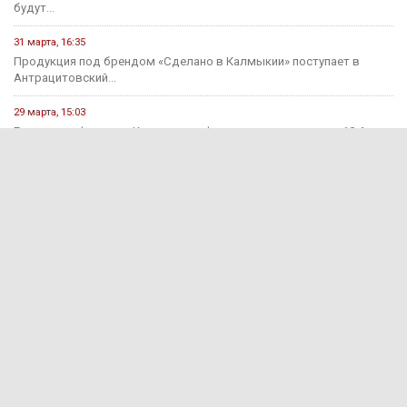
будут...
31 марта, 16:35
Продукция под брендом «Сделано в Калмыкии» поступает в
Антрацитовский...
29 марта, 15:03
Годовая инфляция в Калмыкии в феврале ускорилась до 10,4...
2 декабря, 12:58
В Калмыкии, чтобы накопить миллион, потребуется более десяти
лет.
Происшествия
15 июня, 13:11
В Калмыкии раскрыли мошенничество на 650 тыс. рублей
15 июня, 12:55
За прошедшую неделю на дорогах Калмыкии зарегистрировано 7
ДТП...