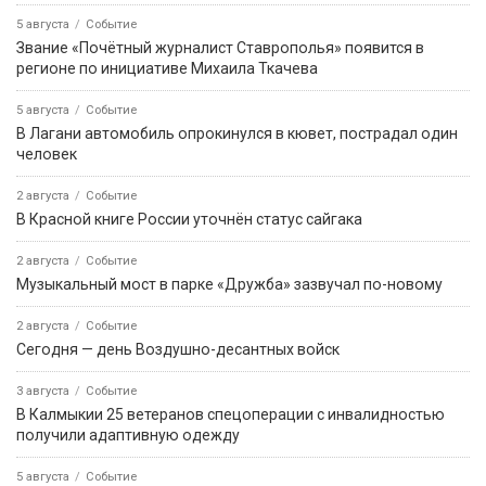
5 августа
Событие
Звание «Почётный журналист Ставрополья» появится в
регионе по инициативе Михаила Ткачева
5 августа
Событие
В Лагани автомобиль опрокинулся в кювет, пострадал один
человек
2 августа
Событие
В Красной книге России уточнён статус сайгака
2 августа
Событие
Музыкальный мост в парке «Дружба» зазвучал по-новому
2 августа
Событие
Сегодня — день Воздушно-десантных войск
3 августа
Событие
В Калмыкии 25 ветеранов спецоперации с инвалидностью
получили адаптивную одежду
5 августа
Событие