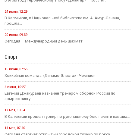
В этом году героическому эпосу «Джангар» — 585 лет.
24 июля, 12:29
В Калмыкии, в Национальной библиотеке им. А. Амур-Санана,
прошла...
20 июля, 09:39
Сегодня — Международный день шахмат.
Спорт
15 июня, 07:55
Хоккейная команда «Динамо-Элиста» - Чемпион
4 июня, 10:27
Евгений Джакураев назначен тренером сборной России по
армрестлингу
17 мая, 13:54
В Калмыкии прошел турнир по рукопашному бою памяти павших...
14 мая, 07:40
Сегодня стартует открытый городской турнир по боксу