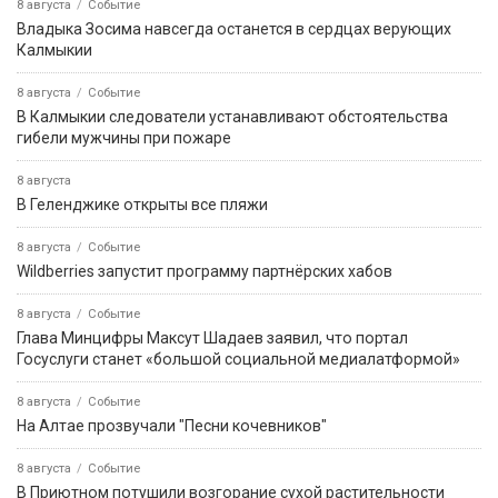
8 августа
Событие
Владыка Зосима навсегда останется в сердцах верующих
Калмыкии
8 августа
Событие
В Калмыкии следователи устанавливают обстоятельства
гибели мужчины при пожаре
8 августа
В Геленджике открыты все пляжи
8 августа
Событие
Wildberries запустит программу партнёрских хабов
8 августа
Событие
Глава Минцифры Максут Шадаев заявил, что портал
Госуслуги станет «большой социальной медиалатформой»
8 августа
Событие
На Алтае прозвучали "Песни кочевников"
8 августа
Событие
В Приютном потушили возгорание сухой растительности