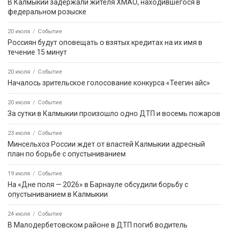
В Калмыкии задержали жителя ХМАО, находившегося в
федеральном розыске
20 июля
Событие
Россиян будут оповещать о взятых кредитах на их имя в
течение 15 минут
20 июля
Событие
Началось зрительское голосование конкурса «Теегин айс»
20 июля
Событие
За сутки в Калмыкии произошло одно ДТП и восемь пожаров
23 июля
Событие
Минсельхоз России ждет от властей Калмыкии адресный
план по борьбе с опустыниванием
19 июля
Событие
На «Дне поля — 2026» в Барнауле обсудили борьбу с
опустыниванием в Калмыкии
24 июля
Событие
В Малодербетовском районе в ДТП погиб водитель