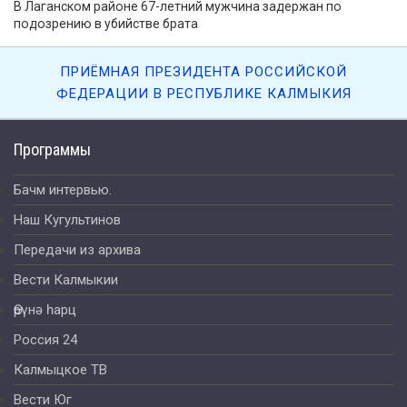
В Лаганском районе 67-летний мужчина задержан по
подозрению в убийстве брата
ПРИЁМНАЯ ПРЕЗИДЕНТА РОССИЙСКОЙ
ФЕДЕРАЦИИ В РЕСПУБЛИКЕ КАЛМЫКИЯ
Программы
Бачм интервью.
Наш Кугультинов
Передачи из архива
Вести Калмыкии
Өрүнә һарц
Россия 24
Калмыцкое ТВ
Вести Юг