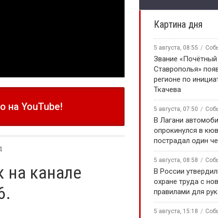
Картина дня
5 августа, 08:55
Соб
Звание «Почётный
Ставрополья» появ
регионе по инициа
Ткачева
 на YouTube!
5 августа, 07:50
Соб
В Лагани автомоб
опрокинулся в кюв
пострадал один ч
4
5 августа, 08:58
Соб
 на канале
В России утверди
охране труда с но
6.
правилами для ру
5 августа, 15:18
Соб