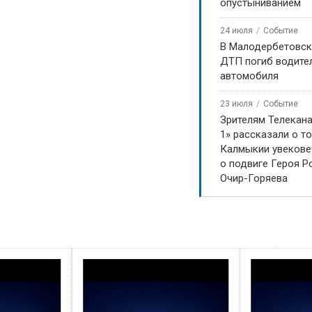
опустыниванием
24 июля
Событие
В Малодербетовск
ДТП погиб водите
автомобиля
23 июля
Событие
Зрителям Телекан
1» рассказали о то
Калмыкии увекове
о подвиге Героя Р
Очир-Горяева