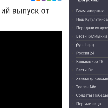
ий выпуск от
Бачм интервью.
Наш Кугультинов
Передачи из арх
Вести Калмыкии
Өрүнә һарц
Россия 24
Калмыцкое ТВ
Вести Юг
Хальмгар келхмн
Теегин Айс
Солдаты Победы
Первые лица