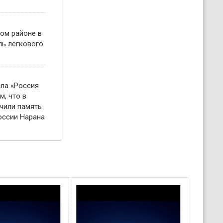
ом районе в
ль легкового
ала «Россия
м, что в
чили память
оссии Нарана