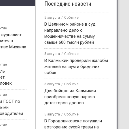
Последние новости
5 августа
Событие
В Целинном районе в суд
ытие
направлено дело о
 журналист
мошенничестве на сумму
ится в
свыше 600 тысяч рублей
тиве Михаила
5 августа
Событие
В Калмыкии проверили жалобы
ытие
жителей на шум и бродячих
иль
собак
ет,
еловек
5 августа
Событие
Для бойцов из Калмыкии
ытие
приобрели новую партию
ли ГОСТ по
детекторов дронов
выми
ководителей
5 августа
Событие
В Городовиковске потушили
ытие
возгорание сухой травы на