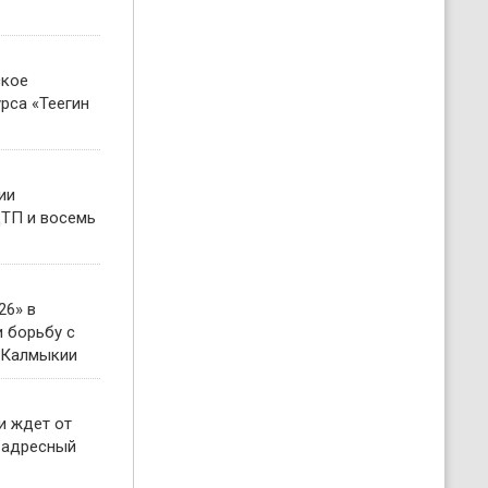
ское
рса «Теегин
ии
ТП и восемь
26» в
 борьбу с
 Калмыкии
и ждет от
 адресный