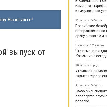
В Калмыкии с 1 ок
изменятся тарифы
коммунальные усл
ппу Вконтакте!
31 июля
Событие
Российские боксё
возвращаются на
арену с флагом и 
1 августа
Событие
ой выпуск от
Что изменится для
Калмыкии с сегод
30 июля
Город
Утомляющая моно
скрытая угроза сн
31 июля
Событие
Глава Мирненског
опровергла слухи 
посёлке