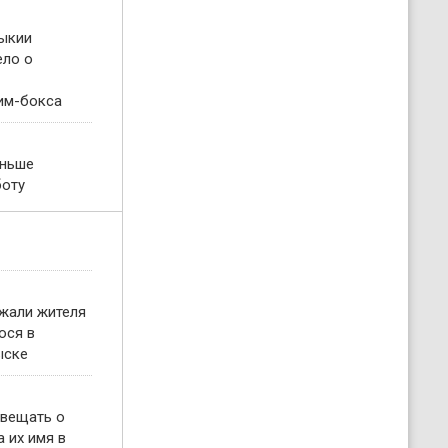
ыкии
ело о
им-бокса
еньше
боту
жали жителя
ося в
ыске
овещать о
 их имя в