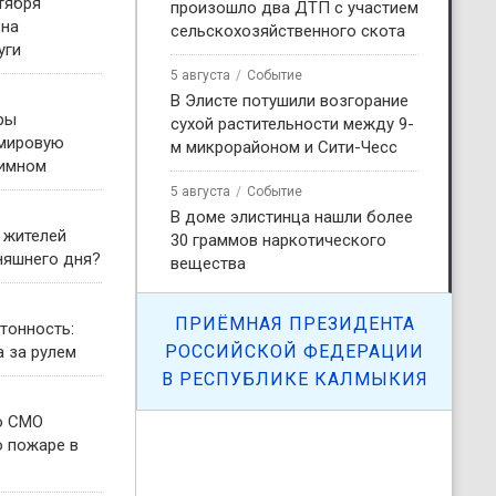
тября
произошло два ДТП с участием
 на
сельскохозяйственного скота
уги
5 августа
Событие
В Элисте потушили возгорание
ры
сухой растительности между 9-
 мировую
м микрорайоном и Сити-Чесс
гимном
5 августа
Событие
В доме элистинца нашли более
 жителей
30 граммов наркотического
няшнего дня?
вещества
ПРИЁМНАЯ ПРЕЗИДЕНТА
тонность:
РОССИЙСКОЙ ФЕДЕРАЦИИ
а за рулем
В РЕСПУБЛИКЕ КАЛМЫКИЯ
о СМО
о пожаре в