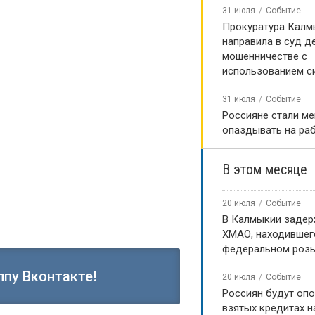
31 июля
Событие
Прокуратура Калм
направила в суд д
мошенничестве с
использованием с
31 июля
Событие
Россияне стали м
опаздывать на ра
В этом месяце
20 июля
Событие
В Калмыкии задер
ХМАО, находившег
федеральном роз
ппу Вконтакте!
20 июля
Событие
Россиян будут оп
взятых кредитах на