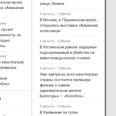
нском музее,
улице Ленина
ка «Алмазная
5 августа
Событие
В Москве, в Пушкинском музее,
ытие
открылась выставка «Алмазная
 грозит
колесница»
венность за
мощью
5 августа
Событие
рты
В Юстинском районе задержан
подозреваемый в убийстве на
ытие
животноводческой стоянке
х кинотеатрах
 премьера
5 августа
Событие
Уже завтра во всех кинотеатрах
теле
страны состоится премьера
обок»
фильма о самом
харизматичном жителе
Белогорья — «Колобок»
и
5 августа
Событие
В Калмыкии за сутки