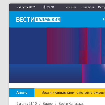
6 августа,
03
:
53
22 °C
Редакция:
Коллектив
Исто
Анонс
Вести «Калмыкия»: смотрите ежедн
9 июня, 21:10
Видео
Вести Калмыкии