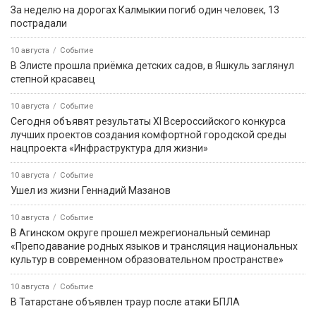
За неделю на дорогах Калмыкии погиб один человек, 13
пострадали
10 августа
Событие
В Элисте прошла приёмка детских садов, в Яшкуль заглянул
степной красавец
10 августа
Событие
️Сегодня объявят результаты XI Всероссийского конкурса
лучших проектов создания комфортной городской среды
нацпроекта «Инфраструктура для жизни»
10 августа
Событие
Ушел из жизни Геннадий Мазанов
10 августа
Событие
В Агинском округе прошел межрегиональный семинар
«Преподавание родных языков и трансляция национальных
культур в современном образовательном пространстве»
10 августа
Событие
В Татарстане объявлен траур после атаки БПЛА