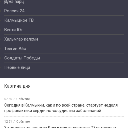
Өрүнә һарц
Россия 24
Калмыцкое ТВ
Вести Юг
Хальмгар келхмн
Теегин Айс
Солдаты Победы
Первые лица
Картина дня
07:50
Событие
Сегодня в Калмыкии, как и по всей стране, стартует неделя
профилактики сердечно-сосудистых заболеваний
12:31
Событие
За неделю на дорогах Калмыкии задержали 27 нетрезвых