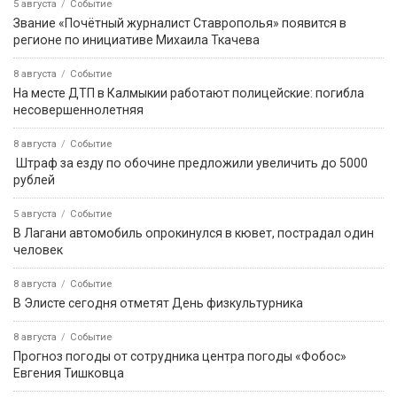
5 августа
Событие
Звание «Почётный журналист Ставрополья» появится в
регионе по инициативе Михаила Ткачева
8 августа
Событие
На месте ДТП в Калмыкии работают полицейские: погибла
несовершеннолетняя
8 августа
Событие
️ Штраф за езду по обочине предложили увеличить до 5000
рублей
5 августа
Событие
В Лагани автомобиль опрокинулся в кювет, пострадал один
человек
8 августа
Событие
В Элисте сегодня отметят День физкультурника
8 августа
Событие
Прогноз погоды от сотрудника центра погоды «Фобос»
Евгения Тишковца