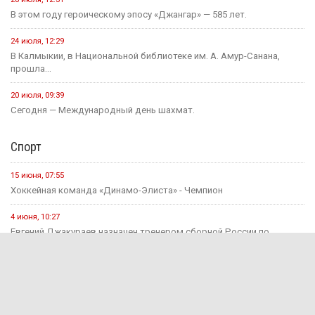
В этом году героическому эпосу «Джангар» — 585 лет.
24 июля, 12:29
В Калмыкии, в Национальной библиотеке им. А. Амур-Санана,
прошла...
20 июля, 09:39
Сегодня — Международный день шахмат.
Спорт
15 июня, 07:55
Хоккейная команда «Динамо-Элиста» - Чемпион
4 июня, 10:27
Евгений Джакураев назначен тренером сборной России по
армрестлингу
17 мая, 13:54
В Калмыкии прошел турнир по рукопашному бою памяти павших...
14 мая, 07:40