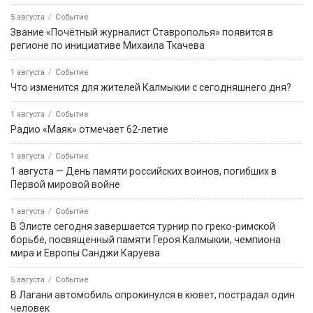
5 августа
Событие
Звание «Почётный журналист Ставрополья» появится в
регионе по инициативе Михаила Ткачева
1 августа
Событие
Что изменится для жителей Калмыкии с сегодняшнего дня?
1 августа
Событие
Радио «Маяк» отмечает 62-летие
1 августа
Событие
1 августа — День памяти российских воинов, погибших в
Первой мировой войне
1 августа
Событие
В Элисте сегодня завершается турнир по греко-римской
борьбе, посвященный памяти Героя Калмыкии, чемпиона
мира и Европы Санджи Каруева
5 августа
Событие
В Лагани автомобиль опрокинулся в кювет, пострадал один
человек