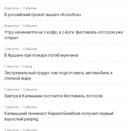
8 августа
Событие
В российский прокат вышел «Колобок»
8 августа
Событие
Утро начинается не с кофе, а с йоги: фестиваль лотосов уже
открыт
7 августа
Событие
В Аршане при пожаре погиб мужчина
7 августа
Город
Экстремальный градус: как подготовить автомобиль к
степной жаре
7 августа
Событие
Завтра в Калмыкии состоится Фестиваль лотосов
7 августа
Событие
Калмыцкий теннисист Кирилл Бембеев получил первый
взрослый разряд
7 августа
Событие