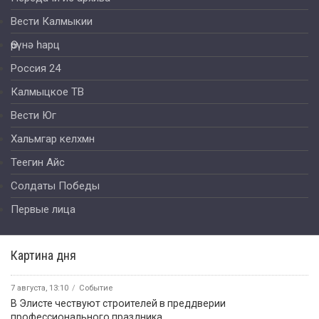
Вести Калмыкии
Өрүнә һарц
Россия 24
Калмыцкое ТВ
Вести Юг
Хальмгар келхмн
Теегин Айс
Солдаты Победы
Первые лица
Картина дня
7 августа, 13:10
Событие
В Элисте чествуют строителей в преддверии
профессионального праздника