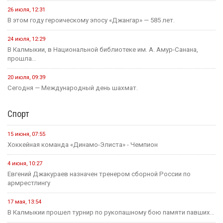
26 июля, 12:31
В этом году героическому эпосу «Джангар» — 585 лет.
24 июля, 12:29
В Калмыкии, в Национальной библиотеке им. А. Амур-Санана,
прошла...
20 июля, 09:39
Сегодня — Международный день шахмат.
Спорт
15 июня, 07:55
Хоккейная команда «Динамо-Элиста» - Чемпион
4 июня, 10:27
Евгений Джакураев назначен тренером сборной России по
армрестлингу
17 мая, 13:54
В Калмыкии прошел турнир по рукопашному бою памяти павших...