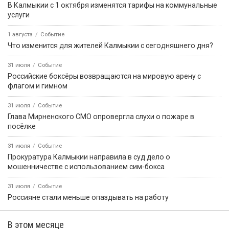
В Калмыкии с 1 октября изменятся тарифы на коммунальные
услуги
1 августа
Событие
Что изменится для жителей Калмыкии с сегодняшнего дня?
31 июля
Событие
Российские боксёры возвращаются на мировую арену с
флагом и гимном
31 июля
Событие
Глава Мирненского СМО опровергла слухи о пожаре в
посёлке
31 июля
Событие
Прокуратура Калмыкии направила в суд дело о
мошенничестве с использованием сим-бокса
31 июля
Событие
Россияне стали меньше опаздывать на работу
В этом месяце