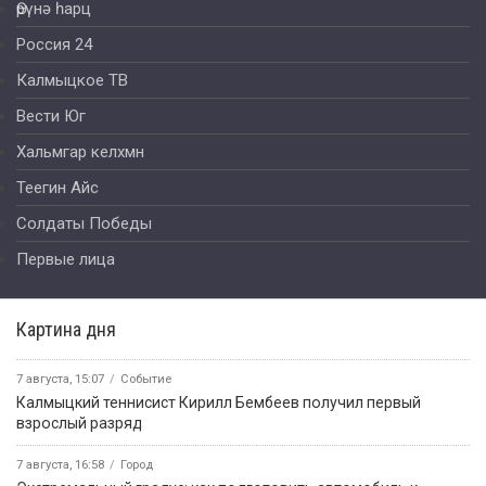
Өрүнә һарц
Россия 24
Калмыцкое ТВ
Вести Юг
Хальмгар келхмн
Теегин Айс
Солдаты Победы
Первые лица
Картина дня
7 августа, 15:07
Событие
Калмыцкий теннисист Кирилл Бембеев получил первый
взрослый разряд
7 августа, 16:58
Город