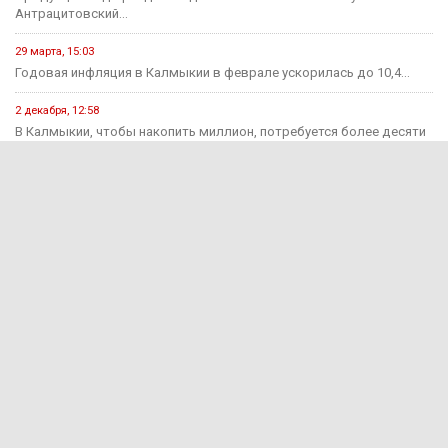
Антрацитовский...
29 марта, 15:03
Годовая инфляция в Калмыкии в феврале ускорилась до 10,4...
2 декабря, 12:58
В Калмыкии, чтобы накопить миллион, потребуется более десяти
лет.
Происшествия
15 июня, 13:11
В Калмыкии раскрыли мошенничество на 650 тыс. рублей
15 июня, 12:55
За прошедшую неделю на дорогах Калмыкии зарегистрировано 7
ДТП...
1 августа, 15:29
В Яшкульском районе руководитель компании оштрафован за
незаконный прием...