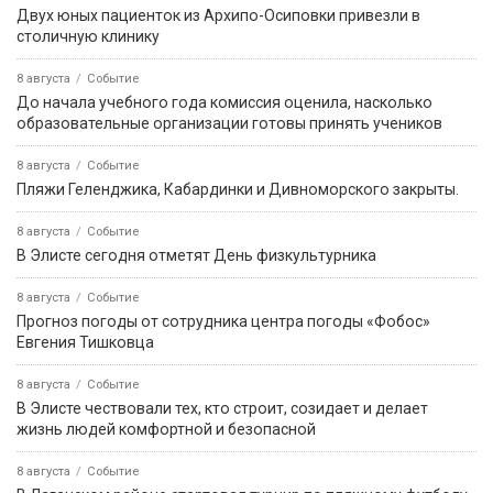
Двух юных пациенток из Архипо-Осиповки привезли в
столичную клинику
8 августа
Событие
До начала учебного года комиссия оценила, насколько
образовательные организации готовы принять учеников
8 августа
Событие
️Пляжи Геленджика, Кабардинки и Дивноморского закрыты.
8 августа
Событие
В Элисте сегодня отметят День физкультурника
8 августа
Событие
Прогноз погоды от сотрудника центра погоды «Фобос»
Евгения Тишковца
8 августа
Событие
В Элисте чествовали тех, кто строит, созидает и делает
жизнь людей комфортной и безопасной
8 августа
Событие