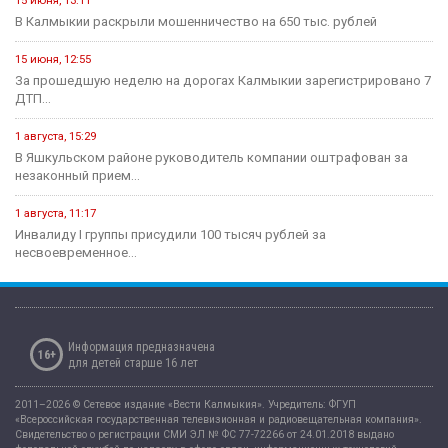
15 июня, 13:11
В Калмыкии раскрыли мошенничество на 650 тыс. рублей
15 июня, 12:55
За прошедшую неделю на дорогах Калмыкии зарегистрировано 7
ДТП...
1 августа, 15:29
В Яшкульском районе руководитель компании оштрафован за
незаконный прием...
1 августа, 11:17
Инвалиду I группы присудили 100 тысяч рублей за
несвоевременное...
Информация предназначена
16+
для детей старше 16 лет
2011–2026 © Сетевое издание «Вести Калмыкия». Учредитель: ФГУП
«Всероссийская государственная телевизионная и радиовещательная компания».
Свидетельство о регистрации СМИ ЭЛ № ФС 77-72266 от 24.01.2018 выдано