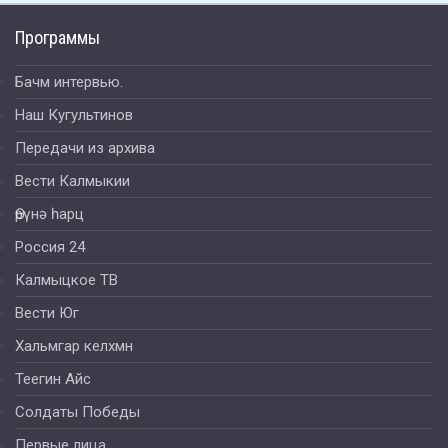
Программы
Бачм интервью.
Наш Кугультинов
Передачи из архива
Вести Калмыкии
Өрүнә һарц
Россия 24
Калмыцкое ТВ
Вести Юг
Хальмгар келхмн
Теегин Айс
Солдаты Победы
Первые лица