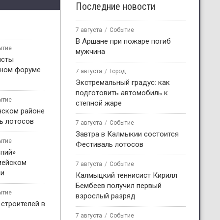
Последние новости
7 августа
Событие
В Аршане при пожаре погиб
ытие
мужчина
исты
жном форуме
7 августа
Город
Экстремальный градус: как
подготовить автомобиль к
ытие
степной жаре
нском районе
ь лотосов
7 августа
Событие
Завтра в Калмыкии состоится
ытие
Фестиваль лотосов
пий»
мейском
7 августа
Событие
ни
Калмыцкий теннисист Кирилл
Бембеев получил первый
ытие
взрослый разряд
 строителей в
7 августа
Событие