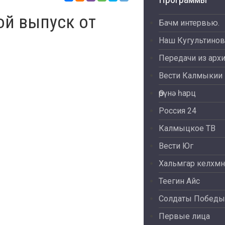
ой выпуск от
Бачм интервью.
Наш Кугультинов
Передачи из арх
Вести Калмыкии
Өрүнә һарц
Россия 24
Калмыцкое ТВ
Вести Юг
Хальмгар келхмн
Теегин Айс
Солдаты Победы
Первые лица