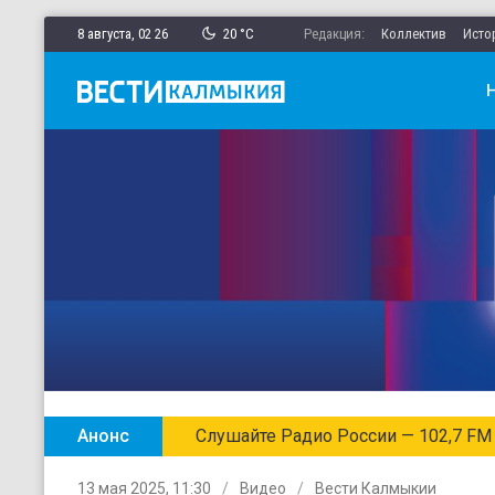
8 августа,
02
:
26
20 °C
Редакция:
Коллектив
Исто
Анонс
Слушайте Радио России — 102,7 FM
13 мая 2025, 11:30
Видео
Вести Калмыкии