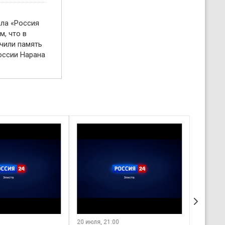
ала «Россия
м, что в
чили память
оссии Нарана
20 июля, 21:00
7 августа