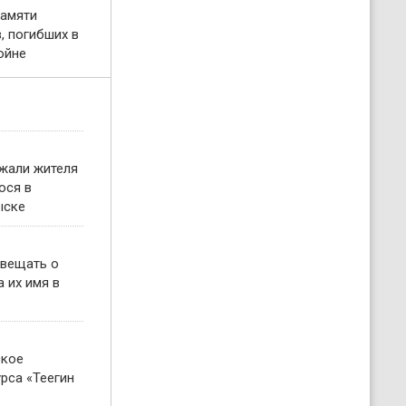
памяти
, погибших в
ойне
жали жителя
ося в
ыске
овещать о
 их имя в
ское
рса «Теегин