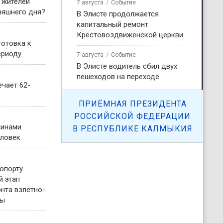
 жителей
7 августа
Событие
няшнего дня?
В Элисте продолжается
капитальный ремонт
Крестовоздвиженской церкви
готовка к
ериоду
7 августа
Событие
В Элисте водитель сбил двух
пешеходов на переходе
чает 62-
ПРИЁМНАЯ ПРЕЗИДЕНТА
РОССИЙСКОЙ ФЕДЕРАЦИИ
чинами
В РЕСПУБЛИКЕ КАЛМЫКИЯ
еловек
опорту
й этап
нта взлетно-
сы