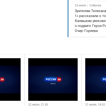
23 июля
Событие
Зрителям Телекан
1» рассказали о то
Калмыкии увекове
о подвиге Героя Р
Очир-Горяева
22 июля, 21:00
21 июля, 18:02