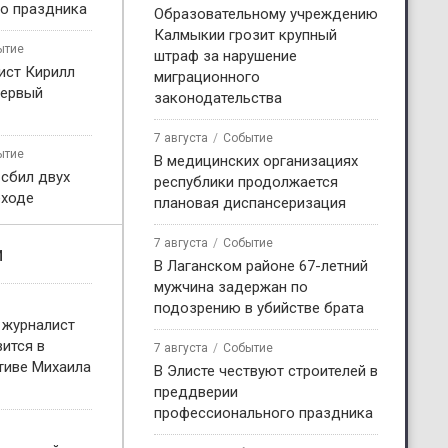
о праздника
Образовательному учреждению
Калмыкии грозит крупный
ытие
штраф за нарушение
ист Кирилл
миграционного
первый
законодательства
7 августа
Событие
ытие
В медицинских организациях
 сбил двух
республики продолжается
еходе
плановая диспансеризация
7 августа
Событие
и
В Лаганском районе 67-летний
мужчина задержан по
подозрению в убийстве брата
 журналист
ится в
7 августа
Событие
тиве Михаила
В Элисте чествуют строителей в
преддверии
профессионального праздника