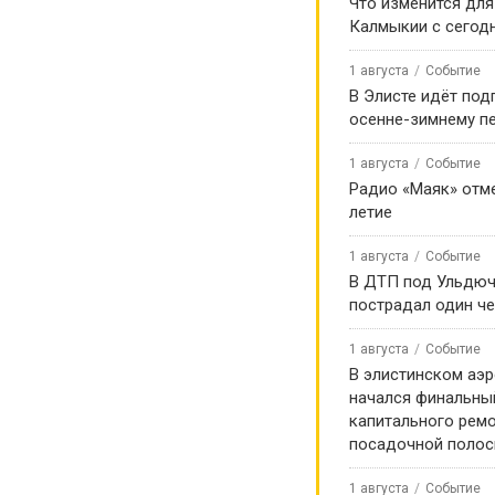
Что изменится для
Калмыкии с сегод
1 августа
Событие
В Элисте идёт под
осенне-зимнему п
1 августа
Событие
Радио «Маяк» отме
летие
1 августа
Событие
В ДТП под Ульдю
пострадал один ч
1 августа
Событие
В элистинском аэр
начался финальны
капитального ремо
посадочной поло
1 августа
Событие