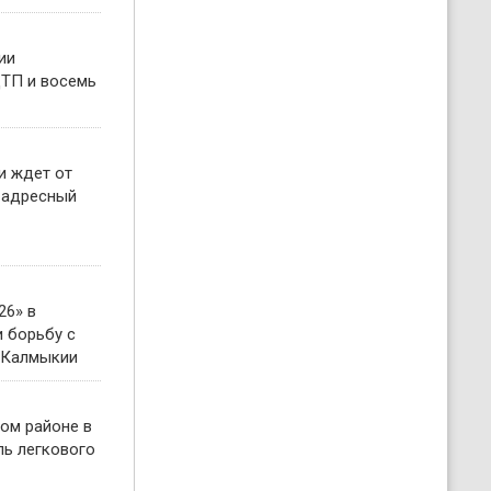
ии
ТП и восемь
и ждет от
 адресный
26» в
 борьбу с
 Калмыкии
ом районе в
ль легкового