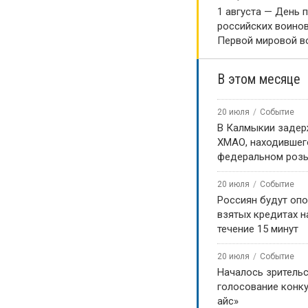
1 августа — День 
российских воинов
Первой мировой в
В этом месяце
20 июля
Событие
В Калмыкии задер
ХМАО, находившег
федеральном роз
20 июля
Событие
Россиян будут оп
взятых кредитах на
течение 15 минут
20 июля
Событие
Началось зритель
голосование конку
айс»