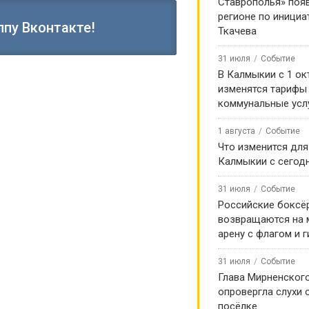
Ставрополья» появ
регионе по инициа
ппу Вконтакте!
Ткачева
31 июля
Событие
В Калмыкии с 1 ок
изменятся тарифы
коммунальные усл
1 августа
Событие
Что изменится для
Калмыкии с сегод
31 июля
Событие
Российские боксё
возвращаются на
арену с флагом и 
31 июля
Событие
Глава Мирненског
опровергла слухи 
посёлке