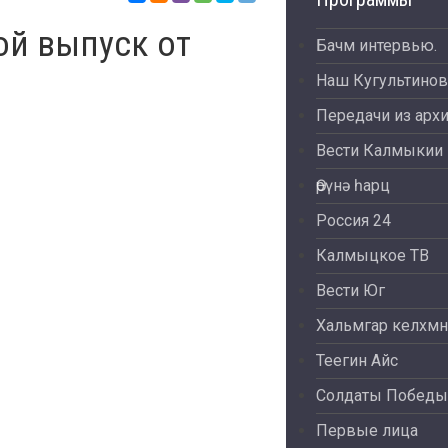
ой выпуск от
Бачм интервью.
Наш Кугультинов
Передачи из арх
Вести Калмыкии
Өрүнә һарц
Россия 24
Калмыцкое ТВ
Вести Юг
Хальмгар келхмн
Теегин Айс
Солдаты Победы
Первые лица