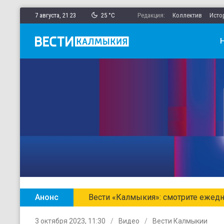
7 августа,
21
:
23
25 °C
Редакция:
Коллектив
Исто
канале «Россия 1»
Анонс
3 октября 2023, 11:30
Видео
Вести Калмыкии