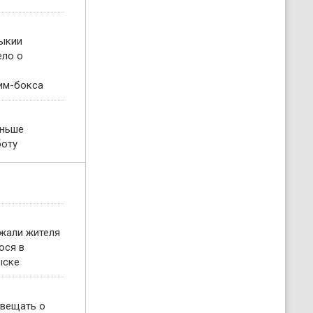
ыкии
ело о
им-бокса
еньше
боту
жали жителя
ося в
ыске
овещать о