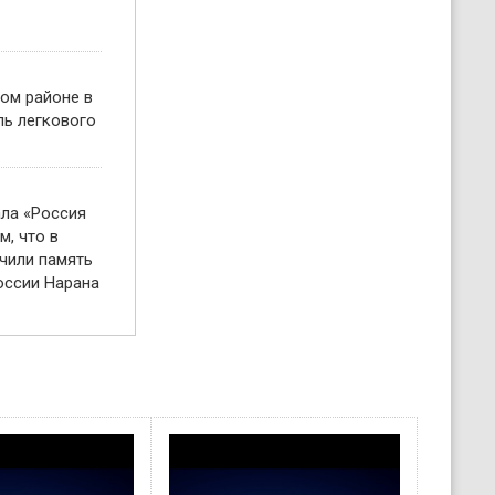
ом районе в
ль легкового
ала «Россия
м, что в
чили память
оссии Нарана