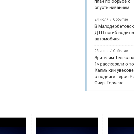
план по борьбе с
опустыниванием
24 июля
Событие
В Малодербетовск
ДТП погиб водите
автомобиля
23 июля
Событие
Зрителям Телекан
1» рассказали о то
Калмыкии увекове
о подвиге Героя Р
Очир-Горяева