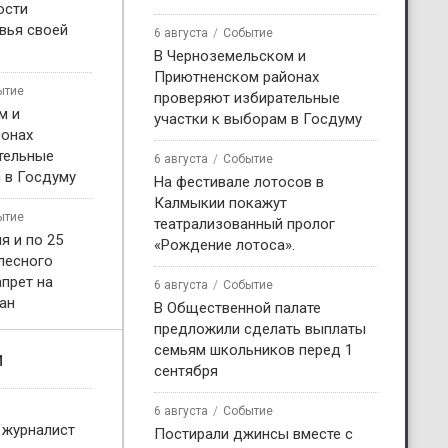
ости
вья своей
6 августа
Событие
В Черноземельском и
Приютненском районах
ытие
проверяют избирательные
м и
участки к выборам в Госдуму
онах
тельные
6 августа
Событие
 в Госдуму
На фестивале лотосов в
Калмыкии покажут
ытие
театрализованный пролог
я и по 25
«Рождение лотоса».
 лесного
прет на
6 августа
Событие
ан
В Общественной палате
предложили сделать выплаты
семьям школьников перед 1
и
сентября
6 августа
Событие
 журналист
Постирали джинсы вместе с