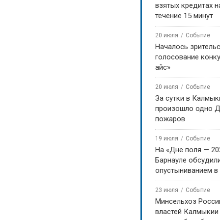
взятых кредитах на
течение 15 минут
20 июля
Событие
Началось зритель
голосование конку
айс»
20 июля
Событие
За сутки в Калмык
произошло одно Д
пожаров
19 июля
Событие
На «Дне поля — 20
Барнауле обсудили
опустыниванием в
23 июля
Событие
Минсельхоз Росси
властей Калмыкии