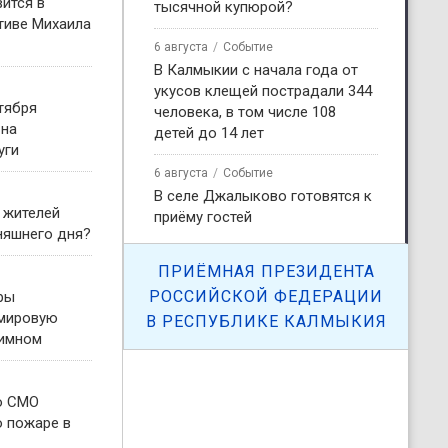
ится в
тысячной купюрой?
тиве Михаила
6 августа
Событие
В Калмыкии с начала года от
укусов клещей пострадали 344
тября
человека, в том числе 108
 на
детей до 14 лет
уги
6 августа
Событие
В селе Джалыково готовятся к
 жителей
приёму гостей
няшнего дня?
ПРИЁМНАЯ ПРЕЗИДЕНТА
РОССИЙСКОЙ ФЕДЕРАЦИИ
ры
 мировую
В РЕСПУБЛИКЕ КАЛМЫКИЯ
гимном
о СМО
о пожаре в