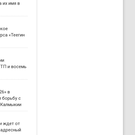
 их имя в
ское
рса «Теегин
ии
ТП и восемь
26» в
 борьбу с
 Калмыкии
и ждет от
 адресный