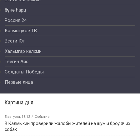
Өрүнә һарц
Россия 24
Калмыцкое ТВ
Вести Юг
Хальмгар келхмн
Теегин Айс
Солдаты Победы
Первые лица
Картина дня
5 августа, 18:12
Событие
В Калмыкии проверили жалобы жителей на шум и бродячих
собак