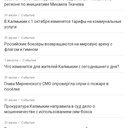
регионе по инициативе Михаила Ткачева
31 июля
Событие
В Калмыкии с 1 октября изменятся тарифы на коммунальные
услуги
31 июля
Событие
Российские боксёры возвращаются на мировую арену с
флагом и гимном
1 августа
Событие
Что изменится для жителей Калмыкии с сегодняшнего дня?
31 июля
Событие
Глава Мирненского СМО опровергла слухи о пожаре в
посёлке
31 июля
Событие
Прокуратура Калмыкии направила в суд дело о
мошенничестве с использованием сим-бокса
31 июля
Событие