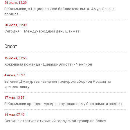
24 июля, 12:29
В Калмыкии, в Национальной библиотеке им. А. Амур-Санана,
прошла...
20 июля, 09:39
Сегодня — Международный день шахмат.
Спорт
15 июня, 07:55
Хоккейная команда «Динамо-Элиста» - Чемпион
4 июня, 10:27
Евгений Джакураев назначен тренером сборной России по
армрестлингу
17 мая, 13:54
В Калмыкии прошел турнир по рукопашному бою памяти павших...
14 мая, 07:40
Сегодня стартует открытый городской турнир по боксу