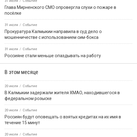
31 июля
Событие
Глава Мирненского СМО опровергла слухи о пожаре в
посёлке
31 июля
Событие
Прокуратура Калмыкии направила в суд дело о
мошенничестве с использованием сим-бокса
31 июля
Событие
Россияне стали меньше опаздывать на работу
В этом месяце
20 июля
Событие
В Калмыкии задержали жителя ХМАО, находившегося в
федеральном розыске
20 июля
Событие
Россиян будут оповещать о взятых кредитах на их имя в
течение 15 минут
20 июля
Событие