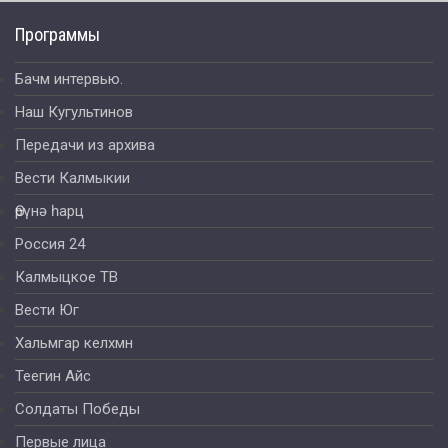
Программы
Бачм интервью.
Наш Кугультинов
Передачи из архива
Вести Калмыкии
Өрүнә һарц
Россия 24
Калмыцкое ТВ
Вести Юг
Хальмгар келхмн
Теегин Айс
Солдаты Победы
Первые лица