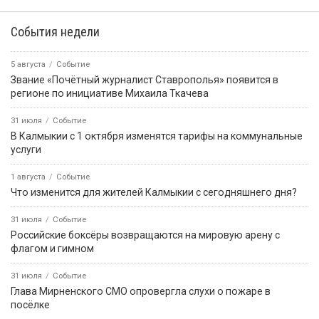
События недели
5 августа
Событие
Звание «Почётный журналист Ставрополья» появится в
регионе по инициативе Михаила Ткачева
31 июля
Событие
В Калмыкии с 1 октября изменятся тарифы на коммунальные
услуги
1 августа
Событие
Что изменится для жителей Калмыкии с сегодняшнего дня?
31 июля
Событие
Российские боксёры возвращаются на мировую арену с
флагом и гимном
31 июля
Событие
Глава Мирненского СМО опровергла слухи о пожаре в
посёлке