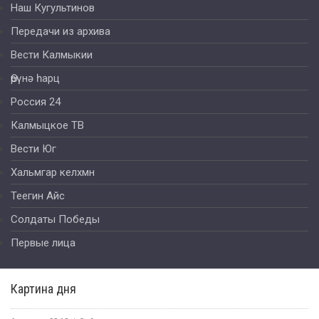
Наш Кугультинов
Передачи из архива
Вести Калмыкии
Өрүнә һарц
Россия 24
Калмыцкое ТВ
Вести Юг
Хальмгар келхмн
Теегин Айс
Солдаты Победы
Первые лица
Картина дня