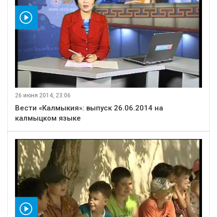
видео
26 июня 2014, 23:06
Вести «Калмыкия»: выпуск 26.06.2014 на
калмыцком языке
видео