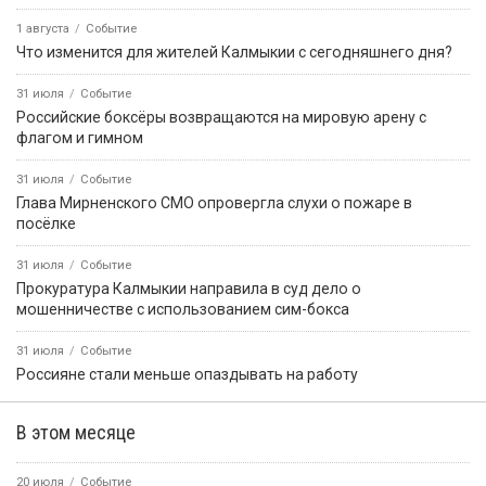
1 августа
Событие
Что изменится для жителей Калмыкии с сегодняшнего дня?
31 июля
Событие
Российские боксёры возвращаются на мировую арену с
флагом и гимном
31 июля
Событие
Глава Мирненского СМО опровергла слухи о пожаре в
посёлке
31 июля
Событие
Прокуратура Калмыкии направила в суд дело о
мошенничестве с использованием сим-бокса
31 июля
Событие
Россияне стали меньше опаздывать на работу
В этом месяце
20 июля
Событие