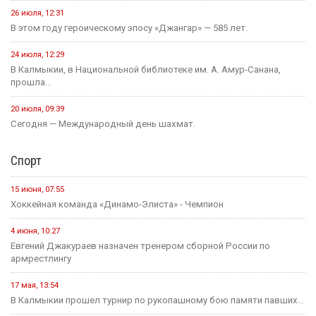
26 июля, 12:31
В этом году героическому эпосу «Джангар» — 585 лет.
24 июля, 12:29
В Калмыкии, в Национальной библиотеке им. А. Амур-Санана,
прошла...
20 июля, 09:39
Сегодня — Международный день шахмат.
Спорт
15 июня, 07:55
Хоккейная команда «Динамо-Элиста» - Чемпион
4 июня, 10:27
Евгений Джакураев назначен тренером сборной России по
армрестлингу
17 мая, 13:54
В Калмыкии прошел турнир по рукопашному бою памяти павших...