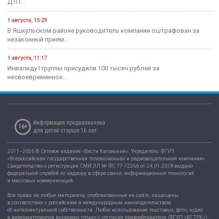
ДТП...
1 августа, 15:29
В Яшкульском районе руководитель компании оштрафован за
незаконный прием...
1 августа, 11:17
Инвалиду I группы присудили 100 тысяч рублей за
несвоевременное...
Информация предназначена
16+
для детей старше 16 лет
2011–2026 © Сетевое издание «Вести Калмыкия». Учредитель: ФГУП
«Всероссийская государственная телевизионная и радиовещательная компания».
Свидетельство о регистрации СМИ ЭЛ № ФС 77-72266 от 24.01.2018 выдано
федеральной службой по надзору в сфере связи, информационных технологий
и массовых коммуникаций.
Все права на любые материалы, опубликованные на сайте, защищены
в соответствии с российским и международным законодательством
об интеллектуальной собственности. Любое использование текстовых, фото, аудио
и видеоматериалов возможно только с согласия правообладателя (ФГУП «ВГТРК»).