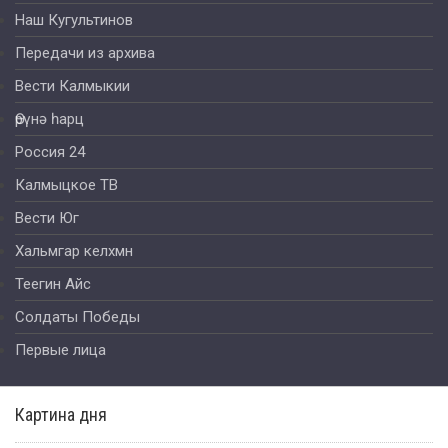
Наш Кугультинов
Передачи из архива
Вести Калмыкии
Өрүнә һарц
Россия 24
Калмыцкое ТВ
Вести Юг
Хальмгар келхмн
Теегин Айс
Солдаты Победы
Первые лица
Картина дня